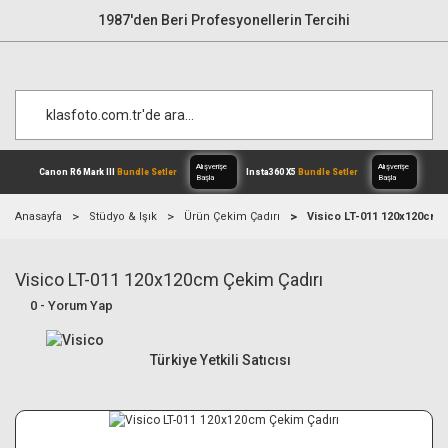
1987'den Beri Profesyonellerin Tercihi
Anasayfa
Stüdyo & Işık
Ürün Çekim Çadırı
Visico LT-011 120x120cm 
Visico LT-011 120x120cm Çekim Çadırı
Alışverişe
Canon R6 Mark III
Bundle Setler
Inst
Başla
0 - Yorum Yap
Türkiye Yetkili Satıcısı