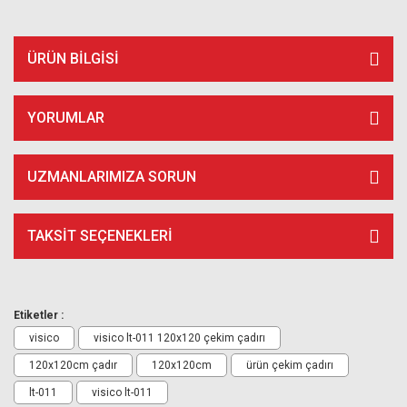
ÜRÜN BILGISI
YORUMLAR
UZMANLARIMIZA SORUN
TAKSIT SEÇENEKLERI
Etiketler :
visico
visico lt-011 120x120 çekim çadırı
120x120cm çadır
120x120cm
ürün çekim çadırı
lt-011
visico lt-011