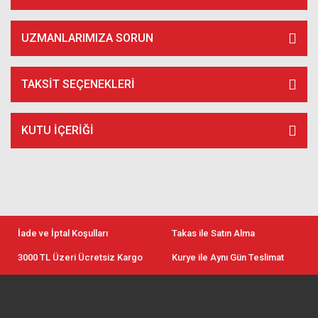
UZMANLARIMIZA SORUN
TAKSIT SEÇENEKLERI
KUTU İÇERIĞI
İade ve İptal Koşulları
Takas ile Satın Alma
3000 TL Üzeri Ücretsiz Kargo
Kurye ile Aynı Gün Teslimat