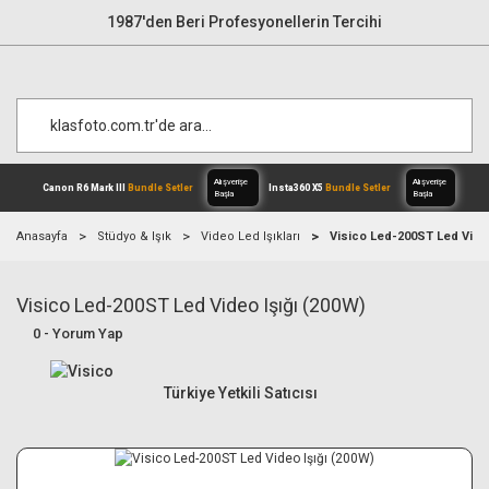
1987'den Beri Profesyonellerin Tercihi
Anasayfa
Stüdyo & Işık
Video Led Işıkları
Visico Led-200ST Led Video
Visico Led-200ST Led Video Işığı (200W)
Alışverişe
Canon R6 Mark III
Bundle Setler
Inst
Başla
0 - Yorum Yap
Türkiye Yetkili Satıcısı