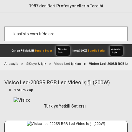
1987'den Beri Profesyonellerin Tercihi
Anasayfa
Stüdyo & Işık
Video Led Işıkları
Visico Led-200SR RGB Led V
Visico Led-200SR RGB Led Video Işığı (200W)
Alışverişe
Canon R6 Mark III
Bundle Setler
Inst
Başla
0 - Yorum Yap
Türkiye Yetkili Satıcısı