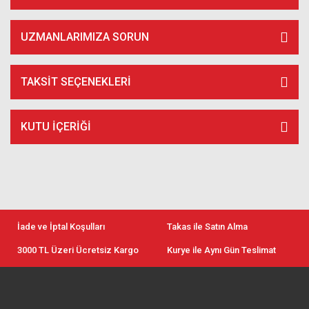
UZMANLARIMIZA SORUN
TAKSIT SEÇENEKLERI
KUTU İÇERIĞI
İade ve İptal Koşulları
Takas ile Satın Alma
3000 TL Üzeri Ücretsiz Kargo
Kurye ile Aynı Gün Teslimat