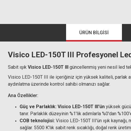
ÜRÜN BILGISI
Visico LED-150T III Profesyonel Led 
Sabit ışık
Visico LED-150T III
güncellenmiş yeni nesil led tekn
Visico LED-150T III ile içeriğiniz için yüksek kaliteli, parlak
aydınlatma üzerinde kontrol sahibi olmanızı sağlar.
Ana Özellikler:
Güç ve Parlaklık:
Visico LED-150T III'ün
yüksek gücü i
tanır. Parlaklık düzeyinin %1'lik adımlarla %0'dan %1
COB teknolojisi:
Visico LED-150T III'ün ışık kaynağı, mo
sağlar. 5500 K'lık sabit renk sıcaklığı, doğal renk üretim