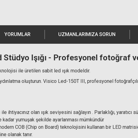
YORUMLAR
UZMANLARIMIZA SORUN
Stüdyo Işığı - Profesyonel fotoğraf ve
olojisi ile üretilen sabit led ışık modeldir.
 aydınlatma oluşturun. Visico Led-150T III, profesyonel fotoğrafçıl
le ihtiyacınız olan ışık seviyesini sağlayın . Parlaklığı, yaratıcı 
00'e kadar yumuşak şekilde ayarlanması mümkündür
dern COB (Chip on Board) teknolojisini kullanan bir LED matrisidir.
ine olanak tanır.