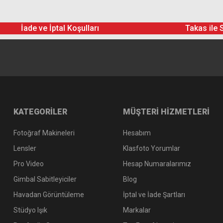
İade ve İptal Koşulları
Takas ile 
KATEGORİLER
MÜŞTERİ HİZMETLERİ
Fotoğraf Makineleri
Hesabım
Lensler
Klasfoto Yorumlar
Pro Video
Hesap Numaralarımız
Gimbal Sabitleyiciler
Blog
Havadan Görüntüleme
İptal ve İade Şartları
Stüdyo Işık
Markalar