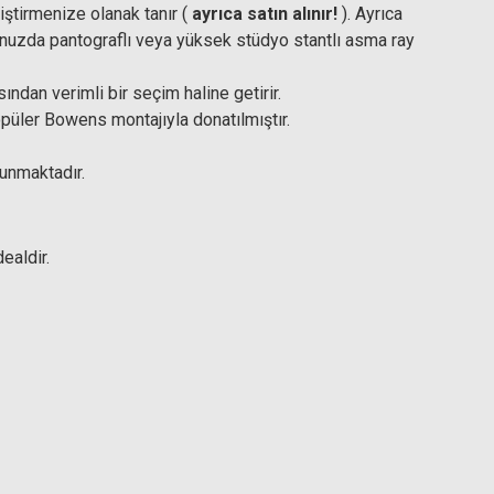
ştirmenize olanak tanır (
ayrıca satın alınır!
). Ayrıca
onuzda pantograflı veya yüksek stüdyo stantlı asma ray
ından verimli bir seçim haline getirir.
opüler Bowens montajıyla donatılmıştır.
lunmaktadır.
ealdir.