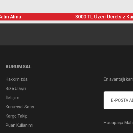
Yorum Yaz
Soru Sor
Satın Alma
3000 TL Üzeri Ücretsiz Ka
KURUMSAL
Hakkımızda
En avantajlı kam
Bize Ulaşın
İletişim
Kurumsal Satış
Kargo Takip
Hocapaşa Mah. 
Puan Kullanımı