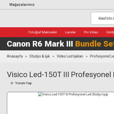
Mağazalarımız
Fotoğraf Makineleri
Lensler
Pro Video
Gimba
Canon R6 Mark III
Bundle Se
Anasayfa
Stüdyo & Işık
Video Led Işıkları
Profesyonel Led
Visico Led-150T III Profesyonel 
0 - Yorum Yap