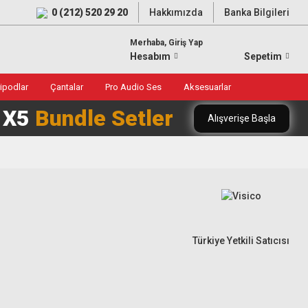
0 (212) 520 29 20
Hakkımızda
Banka Bilgileri
Merhaba, Giriş Yap
Hesabım
Sepetim
ripodlar
Çantalar
Pro Audio Ses
Aksesuarlar
0 X5
Bundle Setler
Alışverişe Başla
Türkiye Yetkili Satıcısı