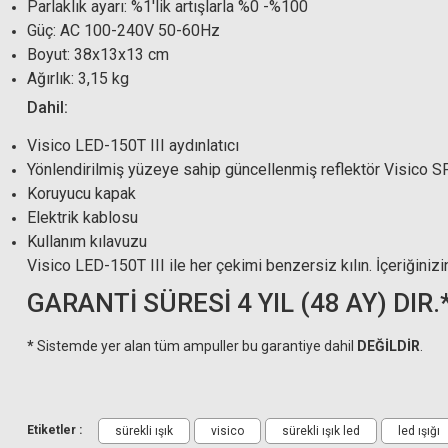
Parlaklık ayarı: %1'lik artışlarla %0 -%100
Güç: AC 100-240V 50-60Hz
Boyut: 38x13x13 cm
Ağırlık: 3,15 kg
Dahil:
Visico LED-150T III aydınlatıcı
Yönlendirilmiş yüzeye sahip güncellenmiş reflektör Visico 
Koruyucu kapak
Elektrik kablosu
Kullanım kılavuzu
Visico LED-150T III ile her çekimi benzersiz kılın. İçeriğinizin
GARANTİ SÜRESİ 4 YIL (48 AY) DIR.
*
Sistemde yer alan tüm ampuller bu garantiye dahil
DEĞİLDİR
.
Etiketler :
sürekli ışık
visico
sürekli ışık led
led ışığı