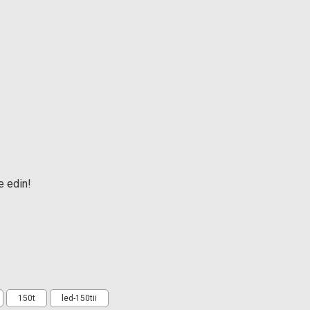
e edin!
150t
led-150tii