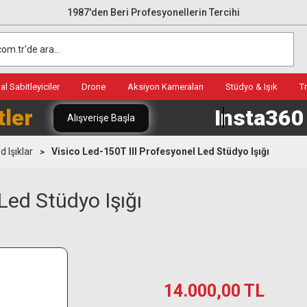
1987'den Beri Profesyonellerin Tercihi
l Sabitleyiciler
Drone
Aksiyon Kameraları
Stüdyo & Işık
T
tler
Insta36
Alışverişe Başla
 Işıklar
Visico Led-150T III Profesyonel Led Stüdyo Işığı
Led Stüdyo Işığı
14.000,00 TL