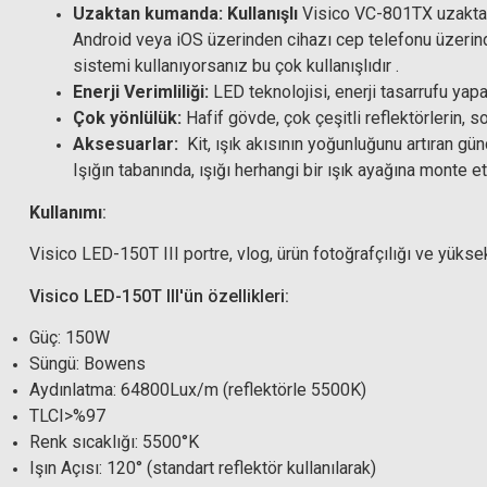
Uzaktan kumanda: Kullanışlı
Visico VC-801TX uzaktan
Android veya iOS üzerinden cihazı cep telefonu üzerind
sistemi kullanıyorsanız bu çok kullanışlıdır .
Enerji Verimliliği:
LED teknolojisi, enerji tasarrufu yapa
Çok yönlülük:
Hafif gövde, çok çeşitli reflektörlerin, 
Aksesuarlar:
Kit, ışık akısının yoğunluğunu artıran gün
Işığın tabanında, ışığı herhangi bir ışık ayağına monte 
Kullanımı
:
Visico LED-150T III portre, vlog, ürün fotoğrafçılığı ve yüksek 
Visico LED-150T III'ün özellikleri:
Güç: 150W
Süngü: Bowens
Aydınlatma: 64800Lux/m (reflektörle 5500K)
TLCI>%97
Renk sıcaklığı: 5500°K
Işın Açısı: 120° (standart reflektör kullanılarak)