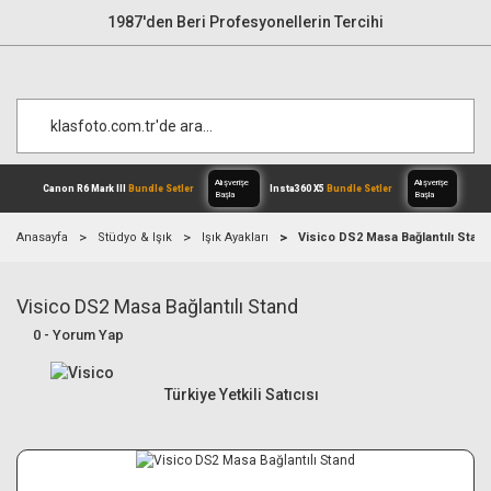
1987'den Beri Profesyonellerin Tercihi
Anasayfa
Stüdyo & Işık
Işık Ayakları
Visico DS2 Masa Bağlantılı Stan
Visico DS2 Masa Bağlantılı Stand
Alışverişe
Canon R6 Mark III
Bundle Setler
Inst
Başla
0 - Yorum Yap
Türkiye Yetkili Satıcısı