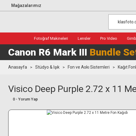
Mağazalarımız
Fotoğraf Makineleri
Lensler
Pro Video
Gimba
Canon R6 Mark III
Bundle Se
Anasayfa
Stüdyo & Işık
Fon ve Askı Sistemleri
Kağıt Fon
Visico Deep Purple 2.72 x 11 Me
0 - Yorum Yap