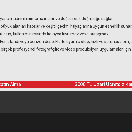
k yansımasını minimuma indirir ve doğru renk doğruluğu sağlar.
büyük alanları kapsar ve çeşitli çekim ihtiyaçlarına uygun esneklik sunar
ürlü olup, kullanım sırasında kolayca kıvrılmaz veya buruşmaz.
Fon standı veya benzeri desteklerle uyumlu olup, hızlı ve sorunsuz bir şek
 birçok profesyonel fotoğrafçılık ve video prodüksiyon uygulamaları için
Ürün hakkında henüz soru sorulmamış.
Bu ürüne yorum yapın! Puan Kazanın
Satın Alma
3000 TL Üzeri Ücretsiz Ka
Yorum Yaz
Soru Sor