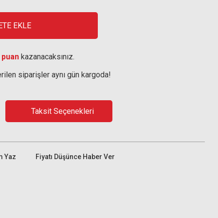
ETE EKLE
 puan
kazanacaksınız.
rilen siparişler aynı gün kargoda!
Taksit Seçenekleri
m Yaz
Fiyatı Düşünce Haber Ver