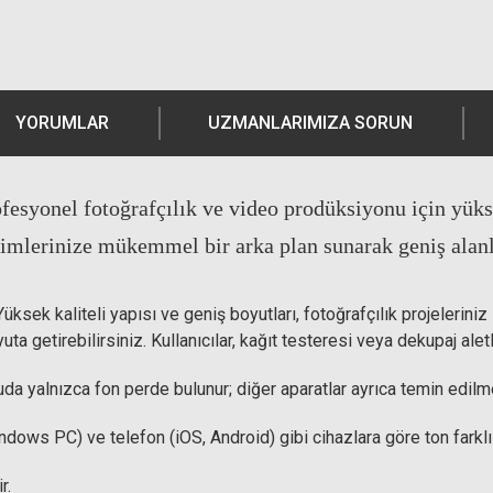
YORUMLAR
UZMANLARIMIZA SORUN
esyonel fotoğrafçılık ve video prodüksiyonu için yükse
imlerinize mükemmel bir arka plan sunarak geniş alanla
sek kaliteli yapısı ve geniş boyutları, fotoğrafçılık projeleriniz 
ta getirebilirsiniz. Kullanıcılar, kağıt testeresi veya dekupaj alet
uda yalnızca fon perde bulunur; diğer aparatlar ayrıca temin edilme
ndows PC) ve telefon (iOS, Android) gibi cihazlara göre ton farklılı
r.