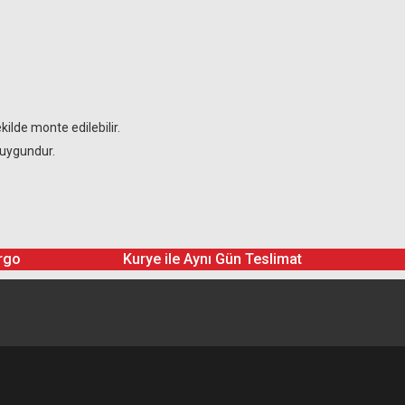
.
ilde monte edilebilir.
 uygundur.
rgo
Kurye ile Aynı Gün Teslimat