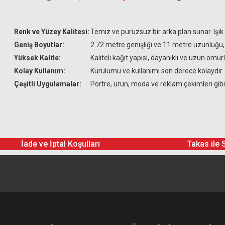
Renk ve Yüzey Kalitesi:
Temiz ve pürüzsüz bir arka plan sunar. Işı
Geniş Boyutlar:
2.72 metre genişliği ve 11 metre uzunluğu, 
Yüksek Kalite:
Kaliteli kağıt yapısı, dayanıklı ve uzun öm
Kolay Kullanım:
Kurulumu ve kullanımı son derece kolaydır. 
Çeşitli Uygulamalar:
Portre, ürün, moda ve reklam çekimleri gibi
İade ve İptal Koşulları
Takas ile 