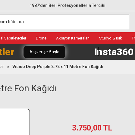
1987'den Beri Profesyonellerin Tercihi
l Sabitleyiciler
Drone
Aksiyon Kameraları
Stüdyo & Işık
T
tler
Insta36
Alışverişe Başla
lar
Visico Deep Purple 2.72 x 11 Metre Fon Kağıdı
tre Fon Kağıdı
3.750,00 TL