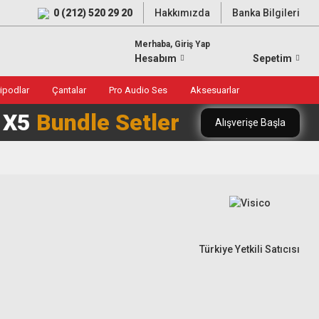
0 (212) 520 29 20
Hakkımızda
Banka Bilgileri
Merhaba, Giriş Yap
Hesabım
Sepetim
ripodlar
Çantalar
Pro Audio Ses
Aksesuarlar
0 X5
Bundle Setler
Alışverişe Başla
Türkiye Yetkili Satıcısı