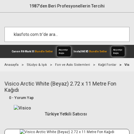
1987'den Beri Profesyonellerin Tercihi
Anasayfa
Stüdyo & Işık
Fon ve Askı Sistemleri
Kağıt Fonlar
Visico
Visico Arctic White (Beyaz) 2.72 x 11 Metre Fon
Alışverişe
Canon R6 Mark III
Bundle Setler
Inst
Başla
Kağıdı
0 - Yorum Yap
Türkiye Yetkili Satıcısı