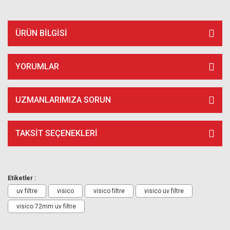
ÜRÜN BILGISI
YORUMLAR
UZMANLARIMIZA SORUN
TAKSIT SEÇENEKLERI
Etiketler :
uv filtre
visico
visico filtre
visico uv filtre
visico 72mm uv filtre