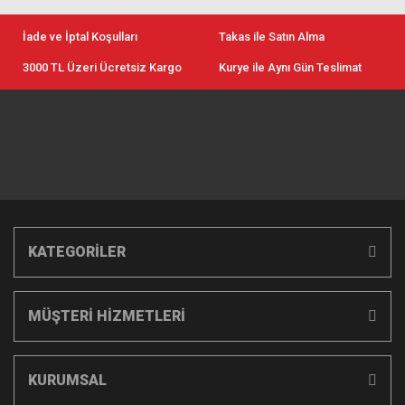
İade ve İptal Koşulları
Takas ile Satın Alma
3000 TL Üzeri Ücretsiz Kargo
Kurye ile Aynı Gün Teslimat
KATEGORİLER
MÜŞTERİ HİZMETLERİ
KURUMSAL