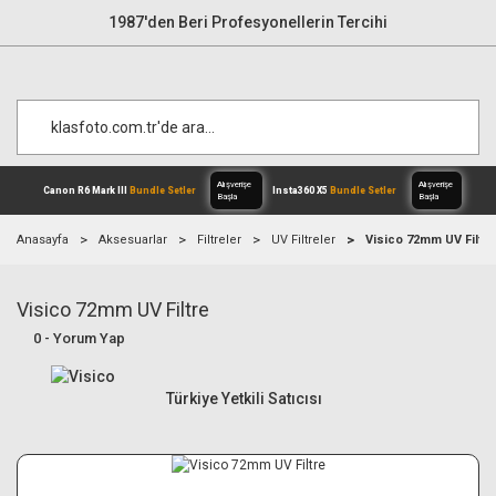
1987'den Beri Profesyonellerin Tercihi
Anasayfa
Aksesuarlar
Filtreler
UV Filtreler
Visico 72mm UV Filtre
Visico 72mm UV Filtre
Alışverişe
Canon R6 Mark III
Bundle Setler
Inst
Başla
0 - Yorum Yap
Türkiye Yetkili Satıcısı