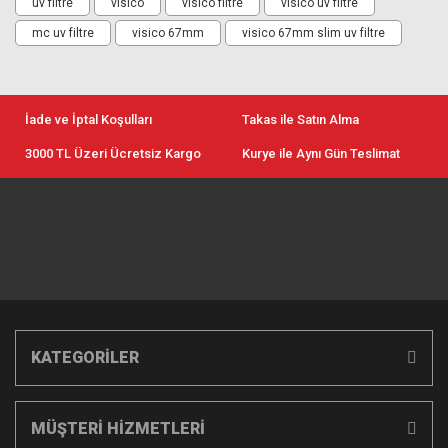
uv filtre
visico
visico filtre
visico uv filtre
mc uv filtre
visico 67mm
visico 67mm slim uv filtre
İade ve İptal Koşulları
Takas ile Satın Alma
3000 TL Üzeri Ücretsiz Kargo
Kurye ile Aynı Gün Teslimat
KATEGORİLER
MÜŞTERİ HİZMETLERİ