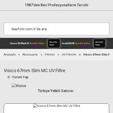
1987'den Beri Profesyonellerin Tercihi
Anasayfa
Aksesuarlar
Filtreler
UV Filtreler
Visico 67mm Slim MC 
Visico 67mm Slim MC UV Filtre
Alışverişe
Canon R6 Mark III
Bundle Setler
Inst
Başla
0 - Yorum Yap
Türkiye Yetkili Satıcısı