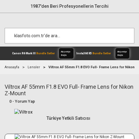
1987'den Beri Profesyonellerin Tercihi
Anasayfa
Lensler
Viltrox AF 55mm F1.8 EVO Full- Frame Lens for Nikon 
Viltrox AF 55mm F1.8 EVO Full- Frame Lens for Nikon
Alışverişe
Canon R6 Mark III
Bundle Setler
Inst
Başla
Z-Mount
0 - Yorum Yap
Türkiye Yetkili Satıcısı