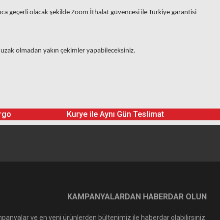
ca geçerli olacak şekilde Zoom İthalat güvencesi ile Türkiye garantisi
uzak olmadan yakın çekimler yapabileceksiniz.
rgo
Kurye ile Aynı Gün Teslimat
KAMPANYALARDAN HABERDAR OLUN
panyalar ve en yeni ürünlerden bültenimiz ile haberdar olabilirsiniz.