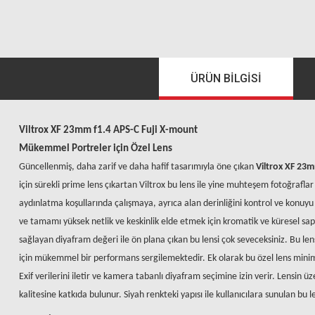
ÜRÜN BILGISI
Viltrox
XF 23mm f1.4 APS-C Fuji X-mount
Mükemmel Portreler için Özel Lens
Güncellenmiş, daha zarif ve daha hafif tasarımıyla
ö
ne çıkan
Viltrox
XF 23m
için sürekli prime lens çıkartan Viltrox bu lens ile yine muhteşem fotoğraflar
aydınlatma koşullarında çalışmaya, ayrıca alan derinliğini kontrol ve konuyu i
ve tamamı yüksek netlik ve keskinlik elde etmek için kromatik ve küresel s
sağlayan diyafram değeri ile ön plana çıkan bu lensi çok seveceksiniz. Bu lens
için mükemmel bir performans sergilemektedir. Ek olarak bu özel lens minim
Exif verilerini iletir ve kamera tabanlı diyafram seçimine izin verir. Lensin 
kalitesine katkıda bulunur. Siyah renkteki yapısı ile kullanıcılara sunulan bu