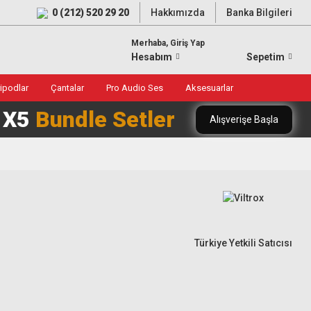
0 (212) 520 29 20
Hakkımızda
Banka Bilgileri
Merhaba, Giriş Yap
Hesabım
Sepetim
ripodlar
Çantalar
Pro Audio Ses
Aksesuarlar
0 X5
Bundle Setler
Alışverişe Başla
Türkiye Yetkili Satıcısı