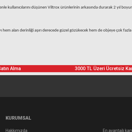
enle kullanıcılarını düşünen Viltrox ürünlerinin arkasında durarak 2 yıl boyun
em alan derinliği aşırı derecede güzel gözükecek hem de objeye çok fazla 
Ürün hakkında henüz soru sorulmamış.
Bu ürüne yorum yapın! Puan Kazanın
Satın Alma
3000 TL Üzeri Ücretsiz Ka
Yorum Yaz
Soru Sor
KURUMSAL
Hakkımızda
En avantajlı kam