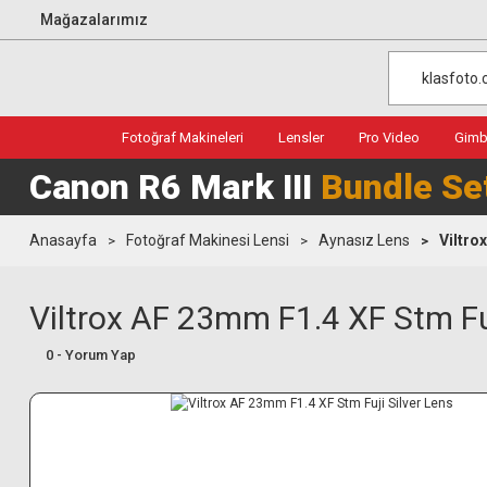
Mağazalarımız
Fotoğraf Makineleri
Lensler
Pro Video
Gimba
Canon R6 Mark III
Bundle Se
Anasayfa
Fotoğraf Makinesi Lensi
Aynasız Lens
Viltro
Viltrox AF 23mm F1.4 XF Stm Fuj
0 - Yorum Yap