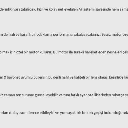
rinliği yaratabilecek, hızlı ve kolay netleyebilen AF sistemi sayesinde hem zaman
e hızlı ve kararlı bir odaklama performansı yakalayacaksınız. Sessiz motor özel
ak için özel bir motor kullanır. Bu motor ile sürekli hareket eden nesneleri ç
e
lm X bayonet uyumlu bu lensin bu denli hafif ve kaliteli bir lens olması kesinlikle 
iz zaman son sürüme güncelleyebilir ve tüm farklı ayar özelliklerinden rahatça yar
undan dolayı son derece etkileyici ve yumuşak bir bokeh geçişi bulunduğunda