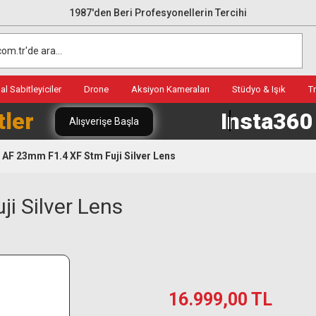
1987'den Beri Profesyonellerin Tercihi
l Sabitleyiciler
Drone
Aksiyon Kameraları
Stüdyo & Işık
T
tler
Insta36
Alışverişe Başla
x AF 23mm F1.4 XF Stm Fuji Silver Lens
i Silver Lens
16.999,00 TL