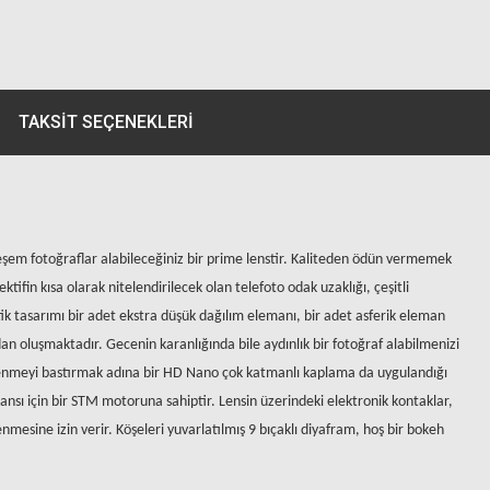
TAKSIT SEÇENEKLERI
eşem fotoğraflar alabileceğiniz bir prime lenstir. Kaliteden ödün vermemek
ktifin kı
sa
olarak nitelendirilecek olan telefoto odak uzaklığı, çeşitli
tik tasarımı bir adet ekstra düşü
k da
ğılım elemanı, bir adet asferik eleman
n oluşmaktadır. Gecenin karanlığında bile aydınlık bir fotoğraf alabilmenizi
enmeyi bastırmak adına bir HD Nano çok katmanlı kaplama da uygulandığı
sı için bir STM motoruna sahiptir. Lensin üzerindeki elektronik kontaklar,
nmesine izin verir. Köşeleri yuvarlatılmış 9 bıçaklı diyafram, hoş bir bokeh