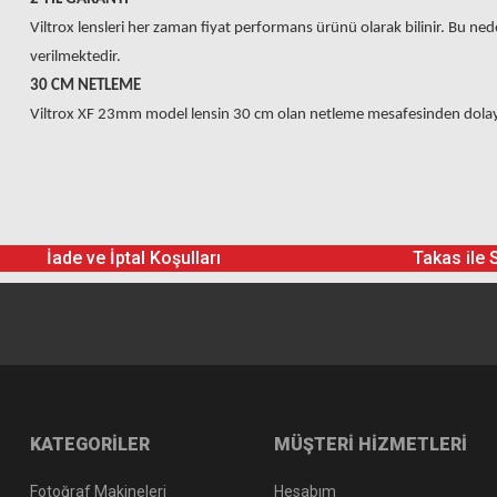
Viltrox lensleri her zaman fiyat performans ürünü olarak bilinir. Bu ned
verilmektedir.
30
CM NETLEME
Viltrox
XF 23mm model lensin 30 cm olan netleme mesafesinden dolayı h
İade ve İptal Koşulları
Takas ile 
KATEGORİLER
MÜŞTERİ HİZMETLERİ
Fotoğraf Makineleri
Hesabım