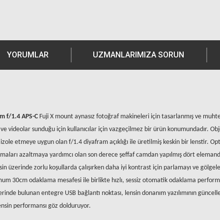
YORUMLAR
UZMANLARIMIZA SORUN
m f/1.4 APS-C
Fuji X mount aynasız fotoğraf makineleri için tasarlanmış ve muht
 ve videolar sunduğu için kullanıcılar için vazgeçilmez bir ürün konumundadır. Obje
zole etmeye uygun olan f/1.4 diyafram açıklığı ile üretilmiş keskin bir lenstir. Op
apmaları azaltmaya yardımcı olan son derece şeffaf camdan yapılmış d
ö
rt elemanda
in üzerinde zorlu koşullarda çalışırken daha iyi kontrast için parlamayı ve g
ö
lgel
um 30cm odaklama mesafesi ile birlikte hızlı, sessiz otomatik odaklama performan
üzerinde bulunan
entegre USB ba
ğlantı noktası
, lensin donan
ım yazılımının güncelle
 lensin performansı göz dolduruyor.