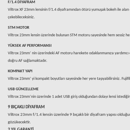
F/1.4 DİYAFRAM
Viltrox XF 23mm lensinin f/1.4 diyaframından ötürü yumuşak bokeh ile alan de
çekebileceksiniz.
STM MOTOR
Viltrox 23mm lensin üzerinde bulunan STM motoru sayesinde hem sessiz hem d
YÜKSEK AF PERFORMANSI
Viltrox 23mm’ nin üzerindeki AF motoru harekete odaklanmanıza yardımcı olm
doğru AF sağlamaktadır.
KOMPAKT YAPI
Viltrox 23mm’ yi kompakt boyutları sayesinde her yere taşıyabilirsiniz. Fujifi
USB GÜNCELLEME
Viltrox 23mm’nin üzerinde 1 adet USB giriş olduğundan dolayı lensi istediğin
9 BIÇAKLI DİYAFRAM
Viltrox 23mm f/1.4 lensin üzerinde 9 bıçaklı bir diyafram yapısı olduğ
gözükecektir.
2 YIL GARANTİ