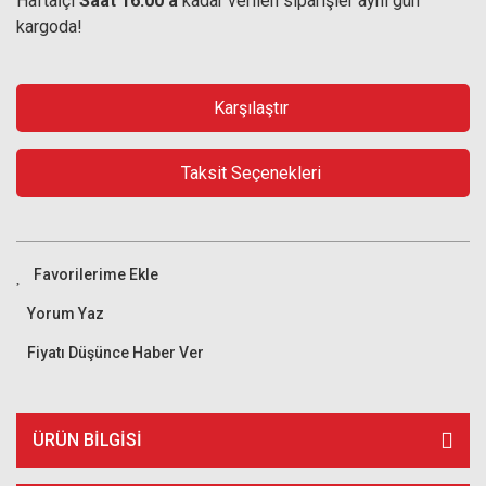
Haftaİçi
Saat 16:00'a
kadar verilen siparişler aynı gün
kargoda!
Karşılaştır
Taksit Seçenekleri
Yorum Yaz
Fiyatı Düşünce Haber Ver
ÜRÜN BILGISI