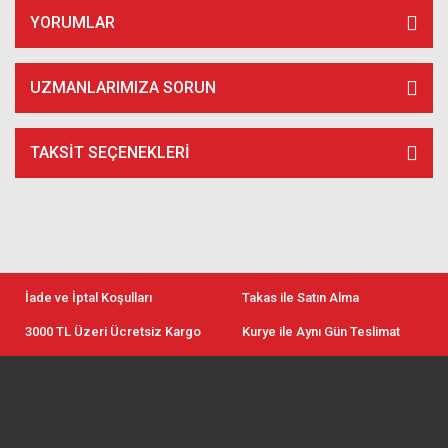
YORUMLAR
UZMANLARIMIZA SORUN
TAKSIT SEÇENEKLERI
İade ve İptal Koşulları
Takas ile Satın Alma
3000 TL Üzeri Ücretsiz Kargo
Kurye ile Aynı Gün Teslimat