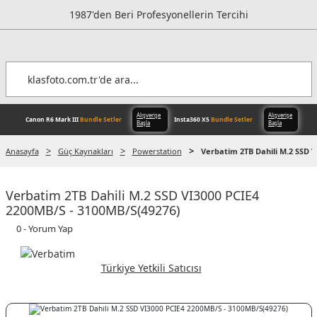
1987'den Beri Profesyonellerin Tercihi
Anasayfa
Güç Kaynakları
Powerstation
Verbatim 2TB Dahili M.2 SSD V
Alışverişe
Verbatim 2TB Dahili M.2 SSD VI3000 PCIE4
Canon R6 Mark III
Bundle Setler
Inst
Başla
2200MB/S - 3100MB/S(49276)
0 - Yorum Yap
Türkiye Yetkili Satıcısı