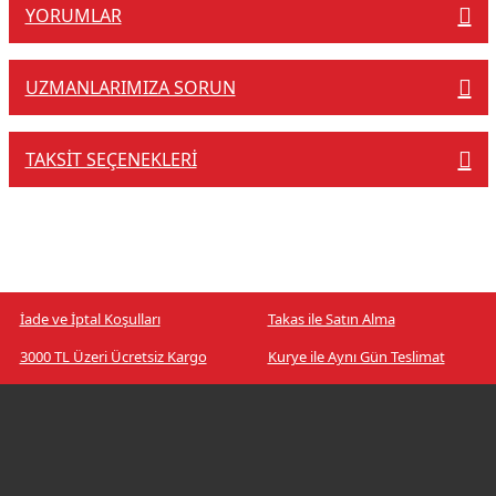
YORUMLAR
UZMANLARIMIZA SORUN
TAKSIT SEÇENEKLERI
İade ve İptal Koşulları
Takas ile Satın Alma
3000 TL Üzeri Ücretsiz Kargo
Kurye ile Aynı Gün Teslimat