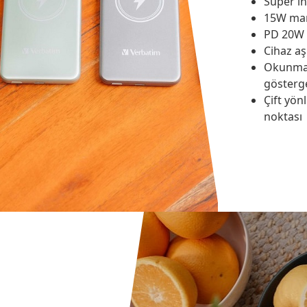
Süper in
15W man
PD 20W ö
Cihaz aş
Okunmas
gösterg
Çift yönl
noktası