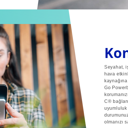
Kon
Seyahat, i
hava etkinl
kaynağına 
Go Powerb
korumanızı
C® bağlant
uyumluluk
durumunuz 
olmanızı s