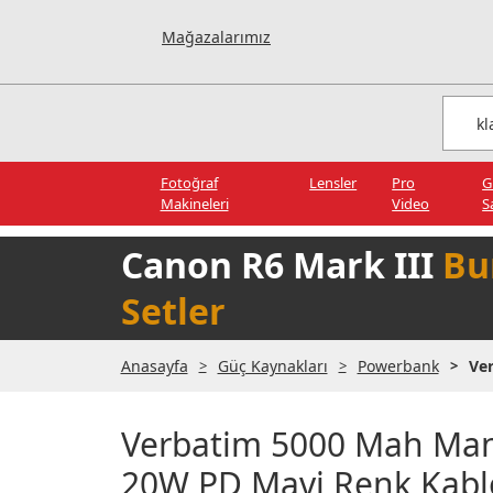
Mağazalarımız
Fotoğraf
Lensler
Pro
G
Makineleri
Video
S
Canon R6 Mark III
Bu
Setler
Anasayfa
Güç Kaynakları
Powerbank
Ve
Verbatim 5000 Mah Man
20W PD Mavi Renk Kablo