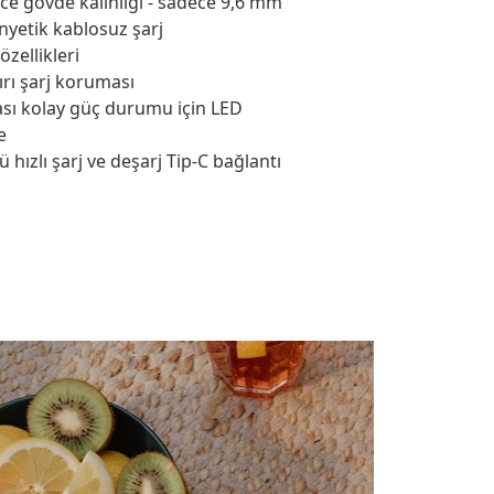
ce gövde kalınlığı - sadece 9,6 mm
yetik kablosuz şarj
zellikleri
ırı şarj koruması
ı kolay güç durumu için LED
e
ü hızlı şarj ve deşarj Tip-C bağlantı