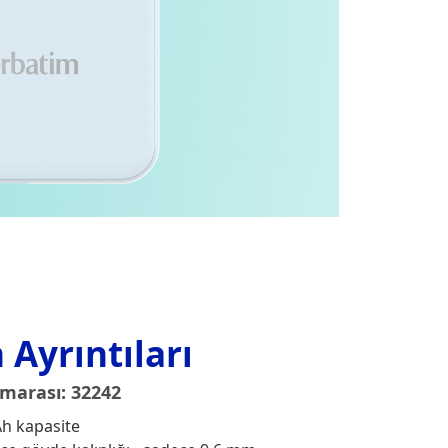
 Ayrıntıları
marası: 32242
h kapasite