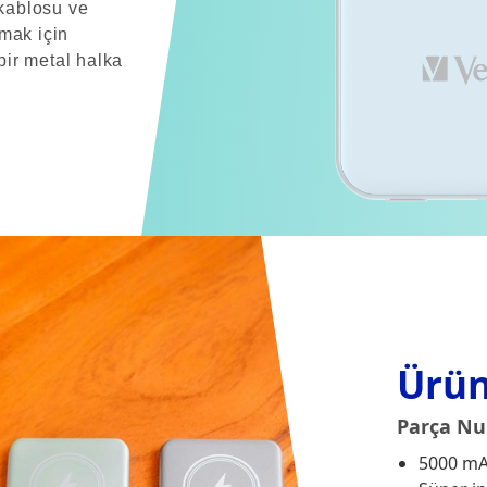
kablosu ve
amak için
 bir metal halka
Ürün
Parça Nu
5000 mA