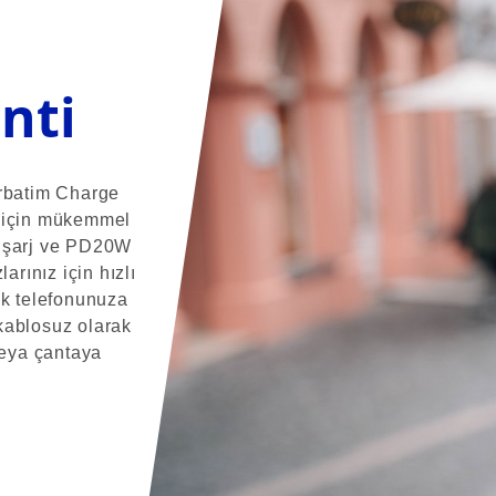
nti
erbatim Charge
z için mükemmel
z şarj ve PD20W
arınız için hızlı
ak telefonunuza
kablosuz olarak
veya çantaya