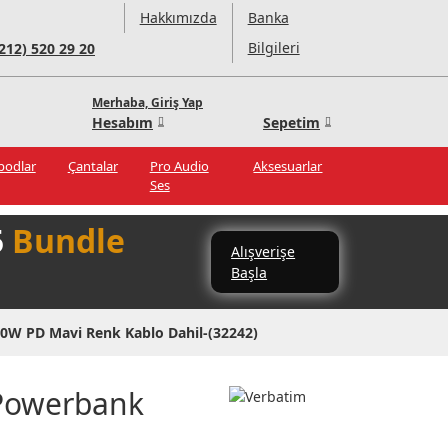
Hakkımızda
Banka
Bilgileri
(212) 520 29 20
Merhaba, Giriş Yap
Hesabım
Sepetim
ipodlar
Çantalar
Pro Audio
Aksesuarlar
Ses
5
Bundle
Alışverişe
Başla
W PD Mavi Renk Kablo Dahil-(32242)
 Powerbank