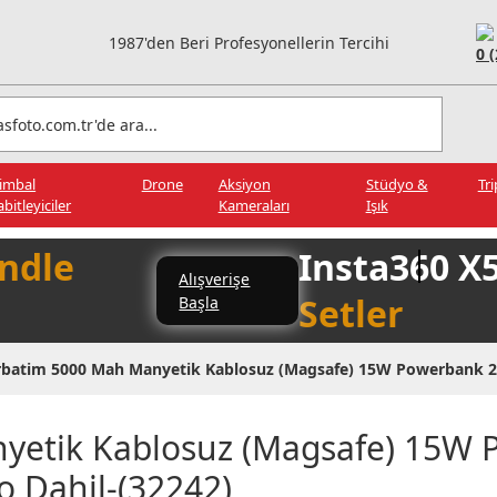
1987'den Beri Profesyonellerin Tercihi
0 
imbal
Drone
Aksiyon
Stüdyo &
Tr
abitleyiciler
Kameraları
Işık
ndle
Insta360 X
Alışverişe
Setler
Başla
rbatim 5000 Mah Manyetik Kablosuz (Magsafe) 15W Powerbank 20
yetik Kablosuz (Magsafe) 15W
 Dahil-(32242)