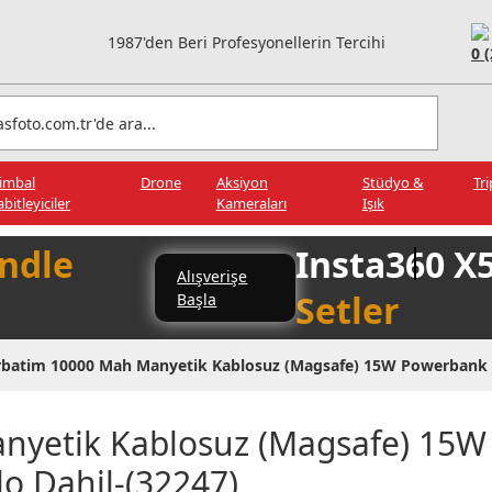
1987'den Beri Profesyonellerin Tercihi
0 
imbal
Drone
Aksiyon
Stüdyo &
Tr
abitleyiciler
Kameraları
Işık
ndle
Insta360 X
Alışverişe
Setler
Başla
rbatim 10000 Mah Manyetik Kablosuz (Magsafe) 15W Powerbank 2
nyetik Kablosuz (Magsafe) 15
o Dahil-(32247)