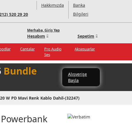
Hakkımızda
Banka
Bilgileri
(212) 520 29 20
Merhaba, Giriş Yap
Hesabım
Sepetim
ipodlar
Çantalar
Pro Audio
Aksesuarlar
Ses
5
Bundle
Alışverişe
Başla
0 W PD Mavi Renk Kablo Dahil-(32247)
W Powerbank