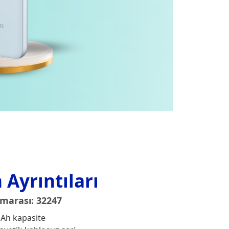
 Ayrıntıları
marası: 32247
Ah kapasite