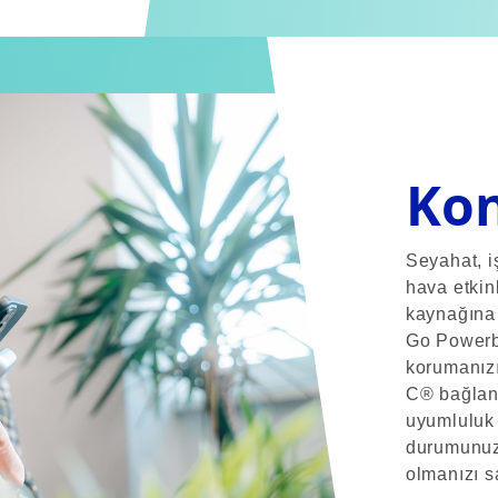
Kon
Seyahat, i
hava etkinl
kaynağına 
Go Powerb
korumanızı
C® bağlant
uyumluluk
durumunuz 
olmanızı s