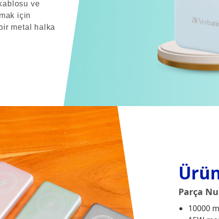
kablosu ve
amak için
 bir metal halka
Ürün
Parça Nu
10000 m