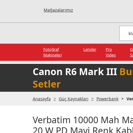
Mağazalarımız
Fotoğraf
Lensler
Pro
G
Makineleri
Video
S
Canon R6 Mark III
Bu
Setler
Anasayfa
Güç Kaynakları
Powerbank
Ve
Verbatim 10000 Mah Ma
20 W PD Mavi Renk Kabl