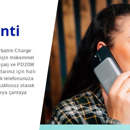
nti
erbatim Charge
z için mükemmel
z şarj ve PD20W
arınız için hızlı
ak telefonunuza
kablosuz olarak
veya çantaya