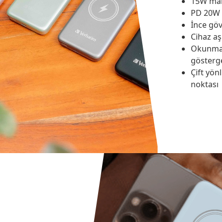
15W man
PD 20W ö
İnce göv
Cihaz aş
Okunmas
gösterg
Çift yönl
noktası