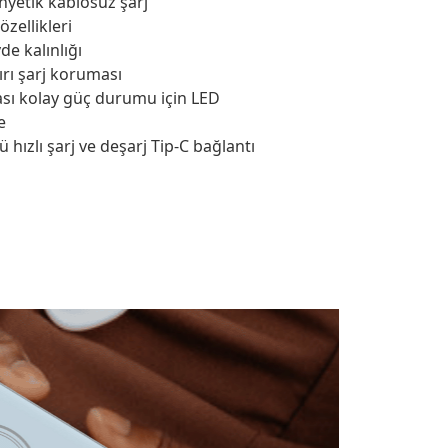
yetik kablosuz şarj
zellikleri
de kalınlığı
ırı şarj koruması
ı kolay güç durumu için LED
e
ü hızlı şarj ve deşarj Tip-C bağlantı