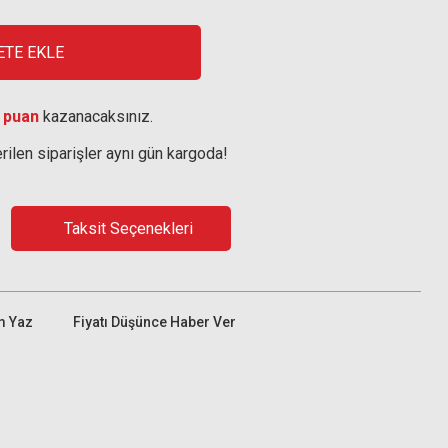
ETE EKLE
 puan
kazanacaksınız.
rilen siparişler aynı gün kargoda!
Taksit Seçenekleri
m Yaz
Fiyatı Düşünce Haber Ver