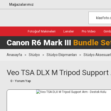
Mağazalarımız
Fotoğraf Makineleri
Lensler
Pro Video
Gimba
Canon R6 Mark III
Bundle Se
Anasayfa
Stüdyo
Stüdyo Ekipmanları
Stüdyo Aksesuarl
Veo TSA DLX M Tripod Support 
0 - Yorum Yap