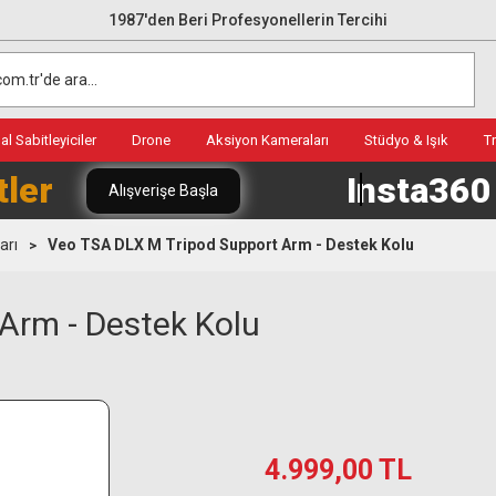
1987'den Beri Profesyonellerin Tercihi
l Sabitleyiciler
Drone
Aksiyon Kameraları
Stüdyo & Işık
T
tler
Insta36
Alışverişe Başla
arı
Veo TSA DLX M Tripod Support Arm - Destek Kolu
Arm - Destek Kolu
4.999,00 TL