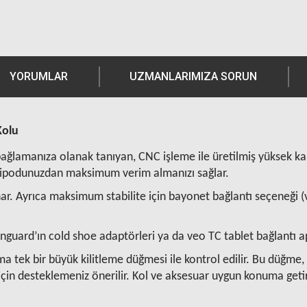
YORUMLAR
UZMANLARIMIZA SORUN
Kolu
lamanıza olanak tanıyan, CNC işleme ile üretilmiş yüksek kalite
tripodunuzdan maksimum verim almanızı sağlar.
ar. Ayrıca maksimum stabilite için bayonet bağlantı seçeneği (
Vanguard’ın cold shoe adaptörleri ya da veo TC tablet bağlantı 
tek bir büyük kilitleme düğmesi ile kontrol edilir. Bu düğme, d
çin desteklemeniz önerilir. Kol ve aksesuar uygun konuma getiri