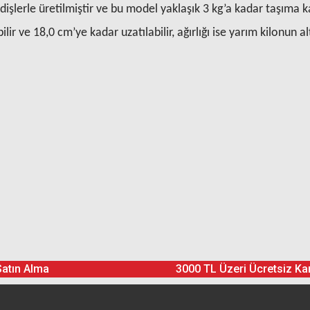
dişlerle üretilmiştir ve bu model yaklaşık 3 kg’a kadar taşıma k
ir ve 18,0 cm’ye kadar uzatılabilir, ağırlığı ise yarım kilonun 
Ürün hakkında henüz soru sorulmamış.
Bu ürüne yorum yapın! Puan Kazanın
Satın Alma
3000 TL Üzeri Ücretsiz Ka
Yorum Yaz
Soru Sor