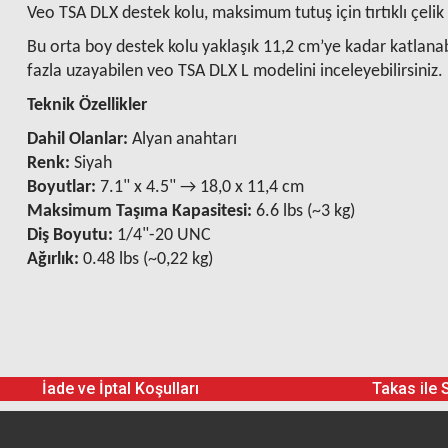
Veo TSA DLX destek kolu, maksimum tutuş için tırtıklı çelik 
Bu orta boy destek kolu yaklaşık 11,2 cm’ye kadar katlanabil
fazla uzayabilen veo TSA DLX L modelini inceleyebilirsiniz.
Teknik Özellikler
Dahil Olanlar:
Alyan anahtarı
Renk:
Siyah
Boyutlar:
7.1" x 4.5" → 18,0 x 11,4 cm
Maksimum Taşıma Kapasitesi:
6.6 lbs (~3 kg)
Diş Boyutu:
1/4"-20 UNC
Ağırlık:
0.48 lbs (~0,22 kg)
İade ve İptal Koşulları
Takas ile 