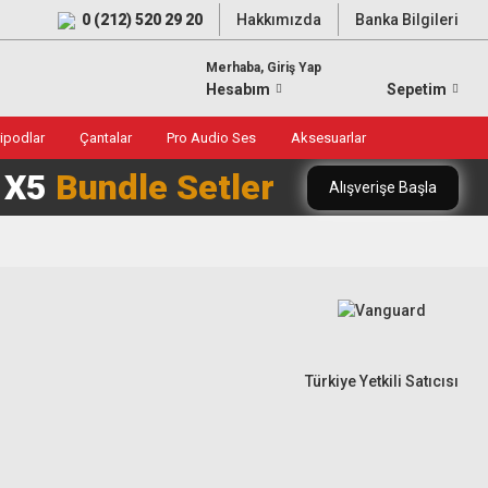
0 (212) 520 29 20
Hakkımızda
Banka Bilgileri
Merhaba, Giriş Yap
Hesabım
Sepetim
ripodlar
Çantalar
Pro Audio Ses
Aksesuarlar
0 X5
Bundle Setler
Alışverişe Başla
Türkiye Yetkili Satıcısı