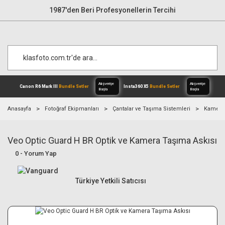
1987'den Beri Profesyonellerin Tercihi
Anasayfa
Fotoğraf Ekipmanları
Çantalar ve Taşıma Sistemleri
Kamera 
Veo Optic Guard H BR Optik ve Kamera Taşıma Askısı
Alışverişe
Canon R6 Mark III
Bundle Setler
Inst
Başla
0 - Yorum Yap
Türkiye Yetkili Satıcısı