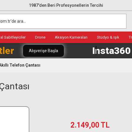
1987'den Beri Profesyonellerin Tercihi
l Sabitleyiciler
Drone
Aksiyon Kameraları
Stüdyo & Işık
T
tler
Insta36
Alışverişe Başla
ıllı Telefon Çantası
 Çantası
2.149,00 TL