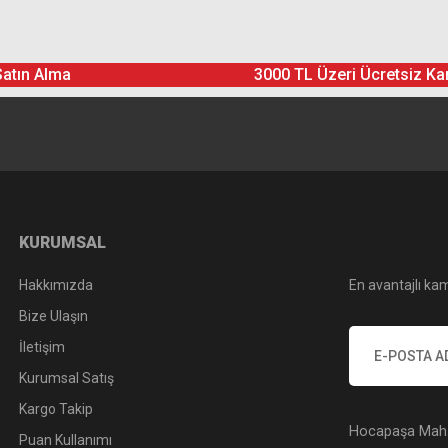
Ürün hakkında henüz soru sorulmamış.
Bu ürüne yorum yapın! Puan Kazanın
Satın Alma
3000 TL Üzeri Ücretsiz Ka
Yorum Yaz
Soru Sor
KURUMSAL
Hakkımızda
En avantajlı kam
Bize Ulaşın
İletişim
Kurumsal Satış
Kargo Takip
Hocapaşa Mah. 
Puan Kullanımı