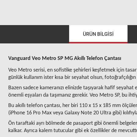
ÜRÜN BILGISI
Vanguard Veo Metro SP MG Akıllı Telefon Çantası
Veo Metro serisi, en sofistike şehirleri keşfetmek için tasarl
günlük kullanım ister kısa bir seyahat olsun, fotoğrafçılığ
Bazen sadece kameranızı elinizde taşıyarak hafif seyahat etm
önemli eşyaları da taşımanız gerekir. Veo Metro SP, bu ihtiyaç
Bu akıllı telefon çantası, her biri 110 x 15 x 185 mm ölçüle
(iPhone 16 Pro Max veya Galaxy Note 20 Ultra gibi) kılıfıyla 
Ön taraftaki ayrı bölmede de pasaport gibi önemli belgeleri
kalkar. Ayrıca kalem tutucular gibi ek özellikler de mevcutt