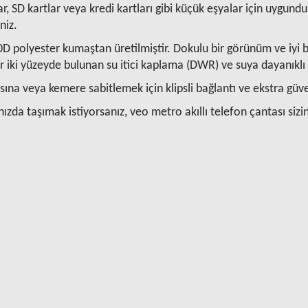
r, SD kartlar veya kredi kartları gibi küçük eşyalar için uygun
niz.
00D polyester kumaştan üretilmiştir. Dokulu bir görünüm ve iyi b
r iki yüzeyde bulunan su itici kaplama (DWR) ve suya dayanıklı 
tasına veya kemere sabitlemek için klipsli bağlantı ve ekstra güv
da taşımak istiyorsanız, veo metro akıllı telefon çantası sizin i