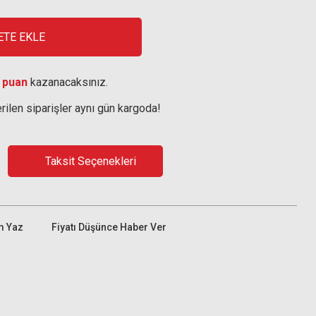
ETE EKLE
 puan
kazanacaksınız.
rilen siparişler aynı gün kargoda!
Taksit Seçenekleri
m Yaz
Fiyatı Düşünce Haber Ver