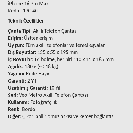
iPhone 16 Pro Max
Redmi 13C 4G
Teknik Özellikler
Çanta Tipi:
Akıllı Telefon Çantası
Erişim:
Üstten erişim
Uygun:
Tüm akıllı telefonlar ve temel eşyalar
Dış Boyutlar:
125 x 55 x 195 mm
İç Boyutlar:
İki bölme, her biri 110 x 15 x 185 mm
Ağırlık:
180 g (~0,18 kg)
Yağmur Kılıfı:
Hayır
Garanti:
2 Yıl
Uzatılmış Garanti:
10 Yıl
Seri:
Veo Metro Akıllı Telefon Çantası
Kullanım:
Fotoğrafçılık
Renk:
Bordo
Diğer:
Çıkarılabilir omuz askısı ve kemer bağlantısı