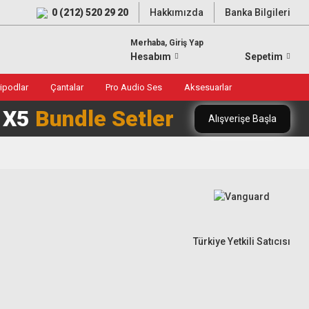
0 (212) 520 29 20
Hakkımızda
Banka Bilgileri
Merhaba, Giriş Yap
Hesabım
Sepetim
ripodlar
Çantalar
Pro Audio Ses
Aksesuarlar
0 X5
Bundle Setler
Alışverişe Başla
Türkiye Yetkili Satıcısı