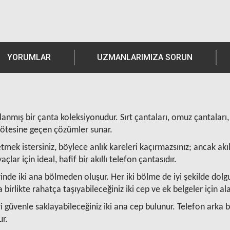
YORUMLAR
UZMANLARIMIZA SORUN
anmış bir çanta koleksiyonudur. Sırt çantaları, omuz çantaları, lap
ın ötesine geçen çözümler sunar.
ek istersiniz, böylece anlık kareleri kaçırmazsınız; ancak akıll
lar için ideal, hafif bir akıllı telefon çantasıdır.
rinde iki ana bölmeden oluşur. Her iki bölme de iyi şekilde dol
birlikte rahatça taşıyabileceğiniz iki cep ve ek belgeler için al
 güvenle saklayabileceğiniz iki ana cep bulunur. Telefon arka b
ur.