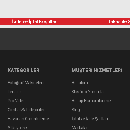
İade ve İptal Koşulları
Takas ile 
KATEGORİLER
MÜŞTERİ HİZMETLERİ
Fotoğraf Makineleri
Hesabım
Lensler
Klasfoto Yorumlar
Pro Video
Hesap Numaralarımız
Gimbal Sabitleyiciler
Blog
Havadan Görüntüleme
İptal ve İade Şartları
Stüdyo Işık
Markalar