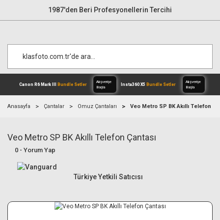
1987'den Beri Profesyonellerin Tercihi
Anasayfa
Çantalar
Omuz Çantaları
Veo Metro SP BK Akıllı Telefon Ça
Veo Metro SP BK Akıllı Telefon Çantası
Alışverişe
Canon R6 Mark III
Bundle Setler
Inst
Başla
0 - Yorum Yap
Türkiye Yetkili Satıcısı