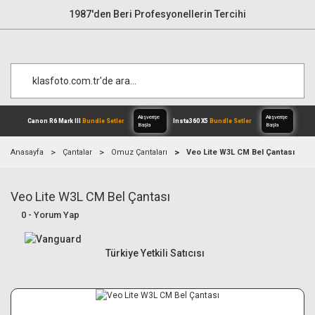
1987'den Beri Profesyonellerin Tercihi
Anasayfa
Çantalar
Omuz Çantaları
Veo Lite W3L CM Bel Çantası
Veo Lite W3L CM Bel Çantası
Alışverişe
Canon R6 Mark III
Bundle Setler
Inst
Başla
0 - Yorum Yap
Türkiye Yetkili Satıcısı