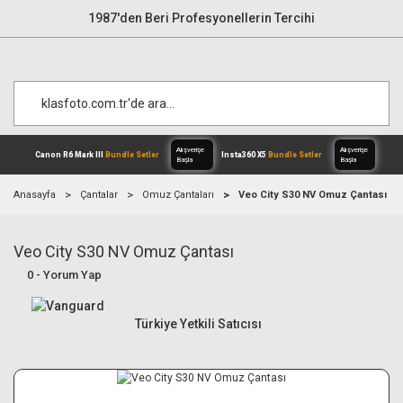
1987'den Beri Profesyonellerin Tercihi
Anasayfa
Çantalar
Omuz Çantaları
Veo City S30 NV Omuz Çantası
Veo City S30 NV Omuz Çantası
Alışverişe
Canon R6 Mark III
Bundle Setler
Inst
Başla
0 - Yorum Yap
Türkiye Yetkili Satıcısı