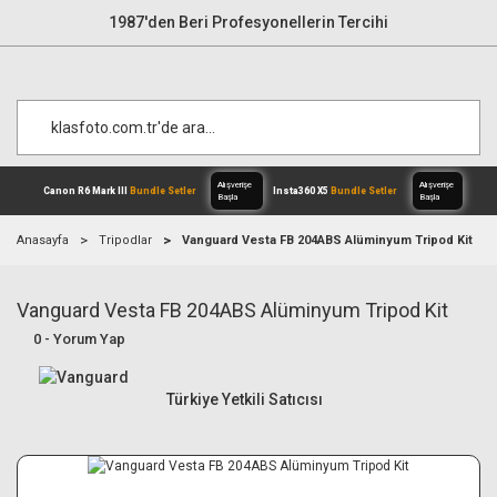
1987'den Beri Profesyonellerin Tercihi
Anasayfa
Tripodlar
Vanguard Vesta FB 204ABS Alüminyum Tripod Kit
Vanguard Vesta FB 204ABS Alüminyum Tripod Kit
Alışverişe
Canon R6 Mark III
Bundle Setler
Inst
Başla
0 - Yorum Yap
Türkiye Yetkili Satıcısı