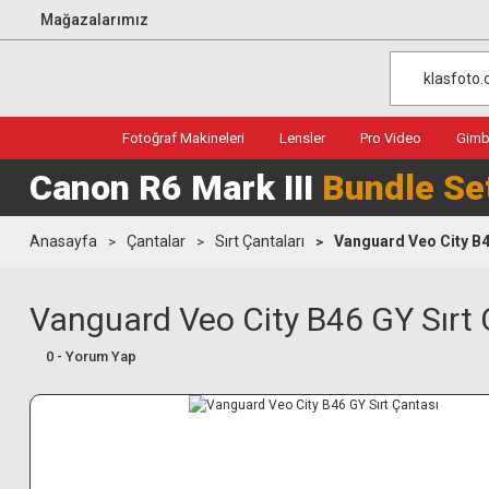
Mağazalarımız
Fotoğraf Makineleri
Lensler
Pro Video
Gimba
Canon R6 Mark III
Bundle Se
Anasayfa
Çantalar
Sırt Çantaları
Vanguard Veo City B4
Vanguard Veo City B46 GY Sırt 
0 - Yorum Yap