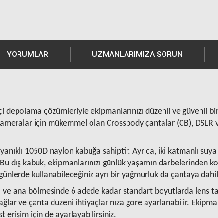
YORUMLAR
UZMANLARIMIZA SORUN
çi depolama çözümleriyle ekipmanlarınızı düzenli ve güvenli bir 
kameralar için mükemmel olan Crossbody çantalar (CB), DSLR ve 
dayanıklı 1050D naylon kabuğa sahiptir. Ayrıca, iki katmanlı su
r. Bu dış kabuk, ekipmanlarınızı günlük yaşamın darbelerinden 
 günlerde kullanabileceğiniz ayrı bir yağmurluk da çantaya dahil
ve ana bölmesinde 6 adede kadar standart boyutlarda lens taşıy
sağlar ve çanta düzeni ihtiyaçlarınıza göre ayarlanabilir. Ekip
t erişim için de ayarlayabilirsiniz.