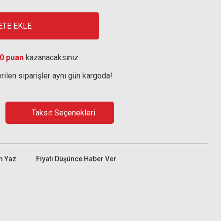
ETE EKLE
0 puan
kazanacaksınız.
rilen siparişler aynı gün kargoda!
Taksit Seçenekleri
m Yaz
Fiyatı Düşünce Haber Ver