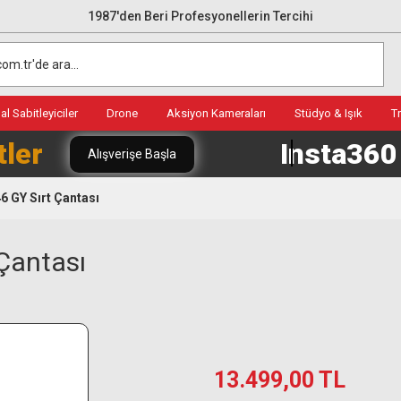
1987'den Beri Profesyonellerin Tercihi
l Sabitleyiciler
Drone
Aksiyon Kameraları
Stüdyo & Işık
T
tler
Insta36
Alışverişe Başla
6 GY Sırt Çantası
Çantası
13.499,00 TL