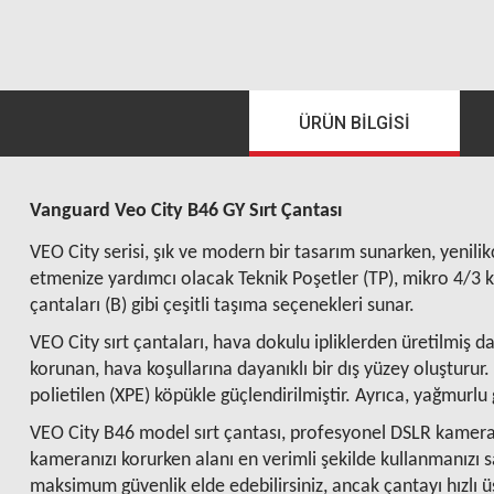
ÜRÜN BILGISI
Vanguard Veo City B46 GY Sırt Çantası
VEO City serisi, şık ve modern bir tasarım sunarken, yenilik
etmenize yardımcı olacak Teknik Poşetler (TP), mikro 4/3 
çantaları (B) gibi çeşitli taşıma seçenekleri sunar.
VEO City sırt çantaları, hava dokulu ipliklerden üretilmiş 
korunan, hava koşullarına dayanıklı bir dış yüzey oluşturu
polietilen (XPE) köpükle güçlendirilmiştir. Ayrıca, yağmurlu
VEO City B46 model sırt çantası, profesyonel DSLR kamera 
kameranızı korurken alanı en verimli şekilde kullanmanızı 
maksimum güvenlik elde edebilirsiniz, ancak çantayı hızlı üs