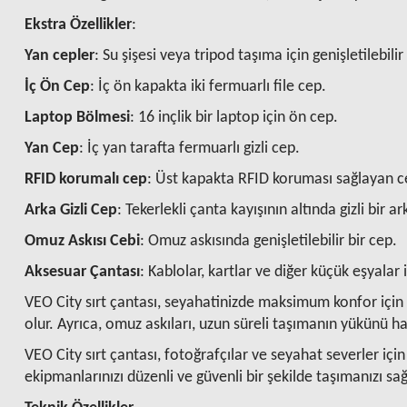
Ekstra Özellikler
:
Yan cepler
:
Su şişesi veya tripod taşıma için genişletilebili
İç Ön Cep
:
İç ön kapakta iki fermuarlı file cep.
Laptop Bölmesi
:
16 inçlik bir laptop için ön cep.
Yan Cep
:
İç yan tarafta fermuarlı gizli cep.
RFID korumalı cep
:
Üst kapakta RFID koruması sağlayan 
Arka Gizli Cep
:
Tekerlekli çanta kayışının altında gizli bir a
Omuz Askısı Cebi
:
Omuz askısında genişletilebilir bir cep.
Aksesuar Çantası
:
Kablolar, kartlar ve diğer küçük eşyalar i
VEO City sırt çantası, seyahatinizde maksimum konfor için t
olur. Ayrıca, omuz askıları, uzun süreli taşımanın yükünü h
VEO City sırt çantası, fotoğrafçılar ve seyahat severler i
ekipmanlarınızı düzenli ve güvenli bir şekilde taşımanızı sağ