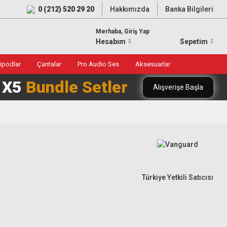
0 (212) 520 29 20
Hakkımızda
Banka Bilgileri
Merhaba, Giriş Yap
Hesabım
Sepetim
ripodlar
Çantalar
Pro Audio Ses
Aksesuarlar
0 X5
Bundle Setler
Alışverişe Başla
Türkiye Yetkili Satıcısı