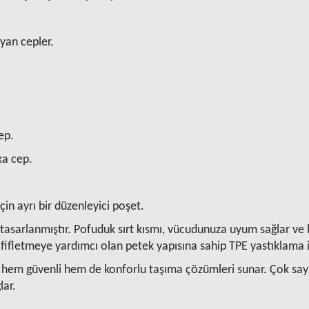
r yan cepler.
cep.
rka cep.
çin ayrı bir düzenleyici poşet.
asarlanmıştır. Pofuduk sırt kısmı, vücudunuza uyum sağlar ve li
afifletmeye yardımcı olan petek yapısına sahip TPE yastıklama i
çin hem güvenli hem de konforlu taşıma çözümleri sunar. Çok say
lar.