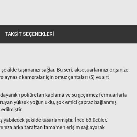
TAKSIT SEÇENEKLERI
şekilde taşımanızı sağlar. Bu seri, aksesuarlarınızı organize
aynasız kameralar için omuz çantaları (S) ve sırt
ya dayanıklı poliüretan kaplama ve su geçirmez fermuarlarla
koruyan yüksek yoğunluklu, şok emici çapraz bağlanmış
 edilmiştir.
abilecek şekilde tasarlanmıştır. İnce bölücüler,
manınıza arka taraftan tamamen erişim sağlayarak