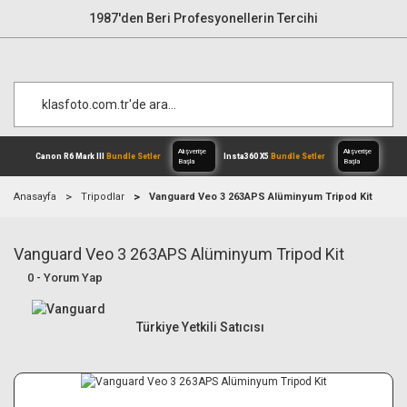
1987'den Beri Profesyonellerin Tercihi
Anasayfa
Tripodlar
Vanguard Veo 3 263APS Alüminyum Tripod Kit
Vanguard Veo 3 263APS Alüminyum Tripod Kit
Alışverişe
Canon R6 Mark III
Bundle Setler
Inst
Başla
0 - Yorum Yap
Türkiye Yetkili Satıcısı