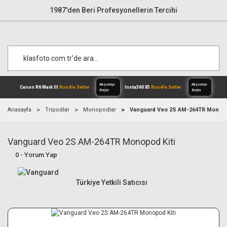
1987'den Beri Profesyonellerin Tercihi
Anasayfa
Tripodlar
Monopodlar
Vanguard Veo 2S AM-264TR Monopo
Vanguard Veo 2S AM-264TR Monopod Kiti
Alışverişe
Canon R6 Mark III
Bundle Setler
Inst
Başla
0 - Yorum Yap
Türkiye Yetkili Satıcısı