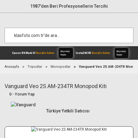
1987'den Beri Profesyonellerin Tercihi
Anasayfa
Tripodlar
Monopodlar
Vanguard Veo 2S AM-234TR Monopo
Vanguard Veo 2S AM-234TR Monopod Kiti
Alışverişe
Canon R6 Mark III
Bundle Setler
Inst
Başla
0 - Yorum Yap
Türkiye Yetkili Satıcısı