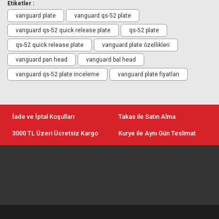
Etiketler :
vanguard plate
vanguard qs-52 plate
vanguard qs-52 quick release plate
qs-52 plate
qs-52 quick release plate
vanguard plate özellikleri
vanguard pan head
vanguard bal head
vanguard qs-52 plate inceleme
vanguard plate fiyatları
İade ve İptal Koşulları
Takas ile Satın Alma
3000 TL Üzeri Ücretsiz Kargo
Kurye ile Aynı Gün Teslimat