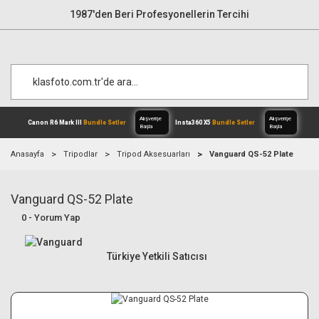
1987'den Beri Profesyonellerin Tercihi
Anasayfa
Tripodlar
Tripod Aksesuarları
Vanguard QS-52 Plate
Vanguard QS-52 Plate
Alışverişe
Canon R6 Mark III
Bundle Setler
Inst
Başla
0 - Yorum Yap
Türkiye Yetkili Satıcısı