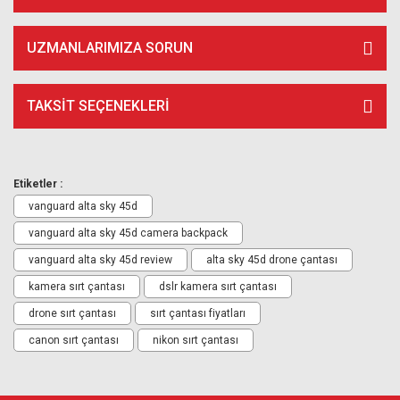
UZMANLARIMIZA SORUN
TAKSIT SEÇENEKLERI
Etiketler :
vanguard alta sky 45d
vanguard alta sky 45d camera backpack
vanguard alta sky 45d review
alta sky 45d drone çantası
kamera sırt çantası
dslr kamera sırt çantası
drone sırt çantası
sırt çantası fiyatları
canon sırt çantası
nikon sırt çantası