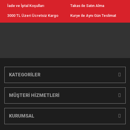
İade ve İptal Koşulları
Takas ile Satın Alma
3000 TL Üzeri Ücretsiz Kargo
Kurye ile Aynı Gün Teslimat
KATEGORİLER
MÜŞTERİ HİZMETLERİ
KURUMSAL