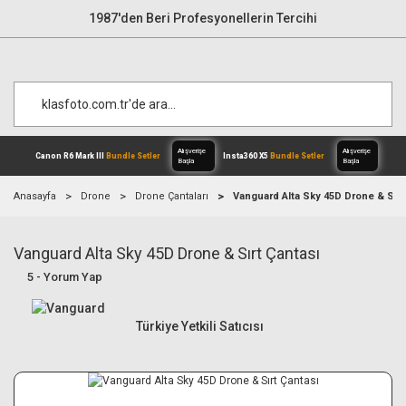
1987'den Beri Profesyonellerin Tercihi
Anasayfa
Drone
Drone Çantaları
Vanguard Alta Sky 45D Drone & Sırt
Vanguard Alta Sky 45D Drone & Sırt Çantası
Alışverişe
Canon R6 Mark III
Bundle Setler
Inst
Başla
5 - Yorum Yap
Türkiye Yetkili Satıcısı