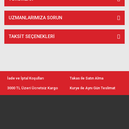
UZMANLARIMIZA SORUN
TAKSIT SEÇENEKLERI
İade ve İptal Koşulları
Takas ile Satın Alma
3000 TL Üzeri Ücretsiz Kargo
Kurye ile Aynı Gün Teslimat