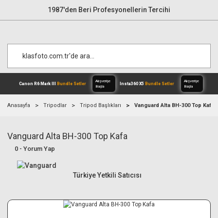
1987'den Beri Profesyonellerin Tercihi
Anasayfa
Tripodlar
Tripod Başlıkları
Vanguard Alta BH-300 Top Kafa
Vanguard Alta BH-300 Top Kafa
Alışverişe
Canon R6 Mark III
Bundle Setler
Inst
Başla
0 - Yorum Yap
Türkiye Yetkili Satıcısı