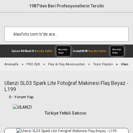
1987'den Beri Profesyonellerin Tercihi
Anasayfa
PRO IŞIK
Flaş & Flaş Aksesuarları
Tepe Flaşları
Ulanzi 
Ulanzi SL03 Spark Lite Fotoğraf Makinesi Flaş Beyaz -
Alışverişe
Canon R6 Mark III
Bundle Setler
Inst
Başla
L199
0 - Yorum Yap
Türkiye Yetkili Satıcısı