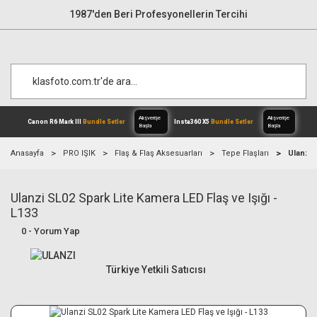
1987'den Beri Profesyonellerin Tercihi
Anasayfa
PRO IŞIK
Flaş & Flaş Aksesuarları
Tepe Flaşları
Ulanzi 
Ulanzi SL02 Spark Lite Kamera LED Flaş ve Işığı -
Alışverişe
Canon R6 Mark III
Bundle Setler
Inst
Başla
L133
0 - Yorum Yap
Türkiye Yetkili Satıcısı