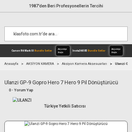
1987'den Beri Profesyonellerin Tercihi
Anasayfa
AKSİYON KAMERA
Aksiyon Kamera Aksesuarları
Ulanzi GP-
Ulanzi GP-9 Gopro Hero 7 Hero 9 Pil Dönüştürücü
Alışverişe
Canon R6 Mark III
Bundle Setler
Inst
Başla
0 - Yorum Yap
Türkiye Yetkili Satıcısı