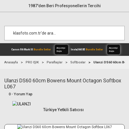
1987'den Beri Profesyonellerin Tercihi
Anasayfa
PRO IŞIK
Paraflaşlar
Softboxlar
Ulanzi DS60 60cm Bow
Ulanzi DS60 60cm Bowens Mount Octagon Softbox
Alışverişe
Canon R6 Mark III
Bundle Setler
Inst
Başla
L067
0 - Yorum Yap
Türkiye Yetkili Satıcısı