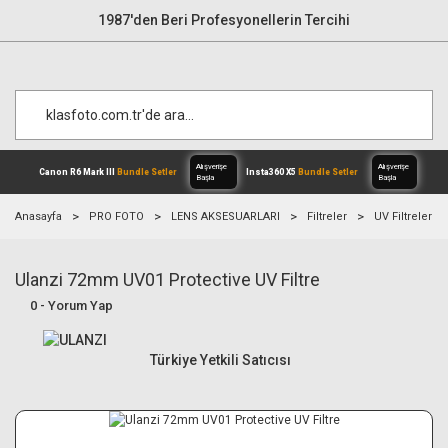
1987'den Beri Profesyonellerin Tercihi
Anasayfa
PRO FOTO
LENS AKSESUARLARI
Filtreler
UV Filtreler
Ulanzi 72mm UV01 Protective UV Filtre
Alışverişe
Canon R6 Mark III
Bundle Setler
Inst
Başla
0 - Yorum Yap
Türkiye Yetkili Satıcısı