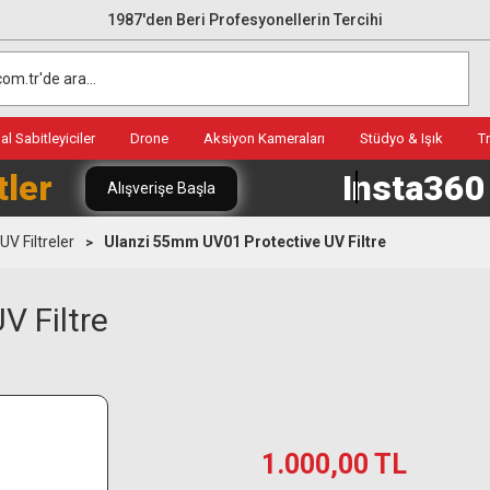
1987'den Beri Profesyonellerin Tercihi
l Sabitleyiciler
Drone
Aksiyon Kameraları
Stüdyo & Işık
T
tler
Insta36
Alışverişe Başla
UV Filtreler
Ulanzi 55mm UV01 Protective UV Filtre
V Filtre
1.000,00 TL