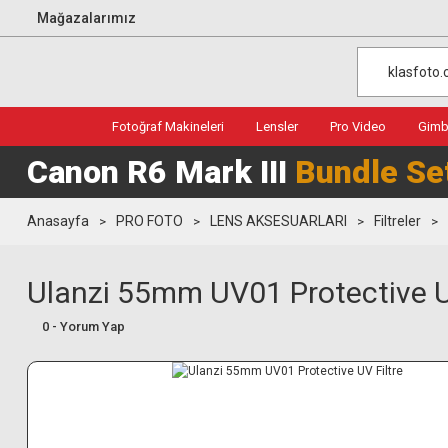
Mağazalarımız
Fotoğraf Makineleri
Lensler
Pro Video
Gimba
Canon R6 Mark III
Bundle Se
Anasayfa
PRO FOTO
LENS AKSESUARLARI
Filtreler
Ulanzi 55mm UV01 Protective U
0 - Yorum Yap