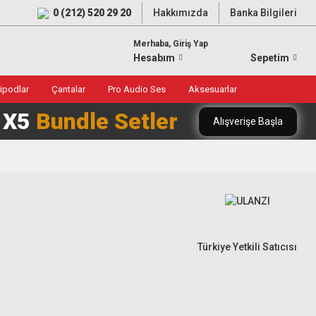
0 (212) 520 29 20
Hakkımızda
Banka Bilgileri
Merhaba, Giriş Yap
Hesabım
Sepetim
ripodlar
Çantalar
Pro Audio Ses
Aksesuarlar
0 X5
Bundle Setler
Alışverişe Başla
Türkiye Yetkili Satıcısı