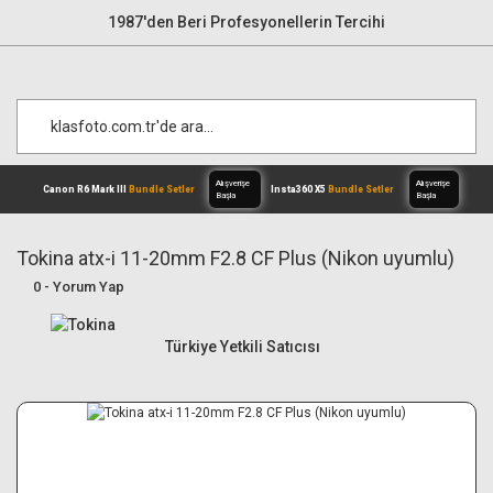
1987'den Beri Profesyonellerin Tercihi
Tokina atx-i 11-20mm F2.8 CF Plus (Nikon uyumlu)
0 - Yorum Yap
Alışverişe
Canon R6 Mark III
Bundle Setler
Inst
Başla
Türkiye Yetkili Satıcısı