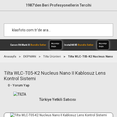
1987'den Beri Profesyonellerin Tercihi
Anasayfa
EKİPMAN
Tilta Ürünleri
Tilta WLC-T05-K2 Nucleus Nano II 
Tilta WLC-T05-K2 Nucleus Nano II Kablosuz Lens
Alışverişe
Canon R6 Mark III
Bundle Setler
Inst
Başla
Kontrol Sistemi
0 - Yorum Yap
Türkiye Yetkili Satıcısı