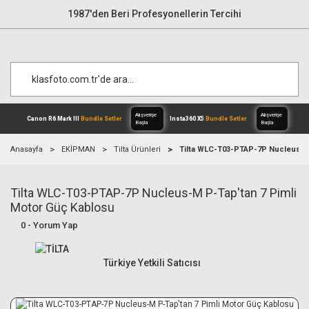
1987'den Beri Profesyonellerin Tercihi
Anasayfa
EKİPMAN
Tilta Ürünleri
Tilta WLC-T03-PTAP-7P Nucleus-M 
Tilta WLC-T03-PTAP-7P Nucleus-M P-Tap'tan 7 Pimli
Alışverişe
Canon R6 Mark III
Bundle Setler
Inst
Başla
Motor Güç Kablosu
0 - Yorum Yap
Türkiye Yetkili Satıcısı