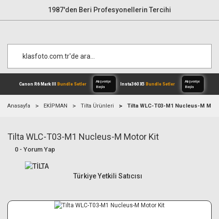
1987'den Beri Profesyonellerin Tercihi
Anasayfa
EKİPMAN
Tilta Ürünleri
Tilta WLC-T03-M1 Nucleus-M Motor
Tilta WLC-T03-M1 Nucleus-M Motor Kit
Alışverişe
Canon R6 Mark III
Bundle Setler
Inst
Başla
0 - Yorum Yap
Türkiye Yetkili Satıcısı