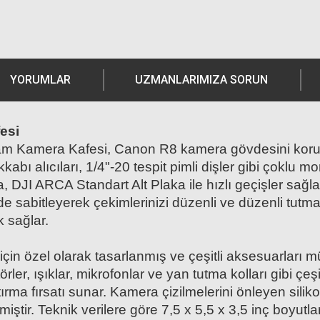
YORUMLAR
UZMANLARIMIZA SORUN
esi
am Kamera Kafesi, Canon R8 kamera gövdesini koruy
bı alıcıları, 1/4"-20 tespit pimli dişler gibi çoklu m
, DJI ARCA Standart Alt Plaka ile hızlı geçişler sağla
lde sabitleyerek çekimlerinizi düzenli ve düzenli tutma
k sağlar.
için özel olarak tasarlanmış ve çeşitli aksesuarları
törler, ışıklar, mikrofonlar ve yan tutma kolları gibi çe
artırma fırsatı sunar. Kamera çizilmelerini önleyen si
ştir. Teknik verilere göre 7,5 x 5,5 x 3,5 inç boyutla