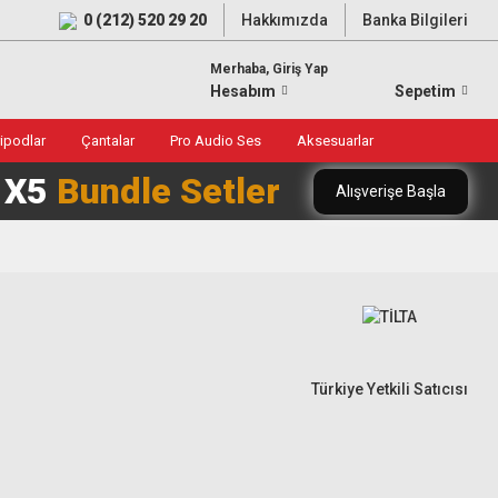
0 (212) 520 29 20
Hakkımızda
Banka Bilgileri
Merhaba, Giriş Yap
Hesabım
Sepetim
ripodlar
Çantalar
Pro Audio Ses
Aksesuarlar
0 X5
Bundle Setler
Alışverişe Başla
Türkiye Yetkili Satıcısı