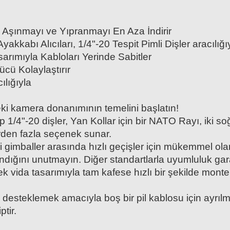
şınmayı ve Yıpranmayı En Aza İndirir
ı Alıcıları, 1/4"-20 Tespit Pimli Dişler aracılığı
ımıyla Kabloları Yerinde Sabitler
cü Kolaylaştırır
lığıyla
ki kamera donanımının temelini başlatın!
p 1/4"-20 dişler, Yan Kollar için bir NATO Rayı, iki s
irden fazla seçenek sunar.
risi gimballer arasında hızlı geçişler için mükemmel 
ndığını unutmayın. Diğer standartlarla uyumluluk gar
k vida tasarımıyla tam kafese hızlı bir şekilde monte ed
yi desteklemek amacıyla boş bir pil kablosu için ayrı
ptir.