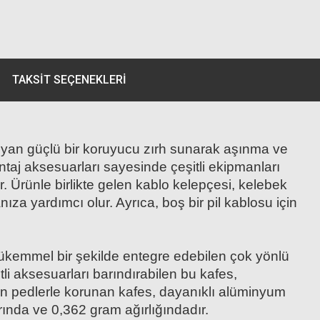
TAKSIT SEÇENEKLERI
an güçlü bir koruyucu zırh sunarak aşınma ve
ontaj aksesuarları sayesinde çeşitli ekipmanları
r. Ürünle birlikte gelen kablo kelepçesi, kelebek
nıza yardımcı olur. Ayrıca, boş bir pil kablosu için
 mükemmel bir şekilde entegre edebilen çok yönlü
şitli aksesuarları barındırabilen bu kafes,
likon pedlerle korunan kafes, dayanıklı alüminyum
rında ve 0,362 gram ağırlığındadır.