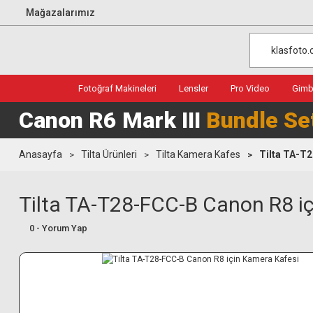
Mağazalarımız
Fotoğraf Makineleri
Lensler
Pro Video
Gimba
Canon R6 Mark III
Bundle Se
Anasayfa
Tilta Ürünleri
Tilta Kamera Kafes
Tilta TA-T
Tilta TA-T28-FCC-B Canon R8 i
0 - Yorum Yap