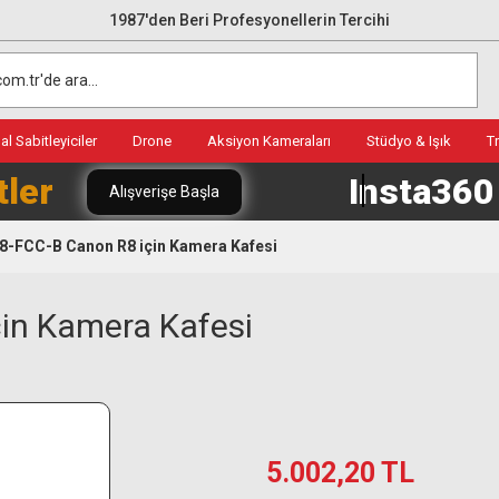
1987'den Beri Profesyonellerin Tercihi
l Sabitleyiciler
Drone
Aksiyon Kameraları
Stüdyo & Işık
T
tler
Insta36
Alışverişe Başla
28-FCC-B Canon R8 için Kamera Kafesi
çin Kamera Kafesi
5.002,20 TL