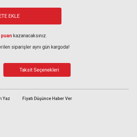
ETE EKLE
 puan
kazanacaksınız.
rilen siparişler aynı gün kargoda!
Taksit Seçenekleri
m Yaz
Fiyatı Düşünce Haber Ver