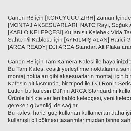
Canon R8 için [KORUYUCU ZIRH] Zaman İçinde A
[MONTAJ AKSESUARLARI] NATO Rayı, Soğuk Ayakkab
[KABLO KELEPÇESİ] Kullanışlı Kelebek Vida Tasar
Sahte Pil Kablosu için [AYRILMIŞ ALAN] Harici Gü
[ARCA READY] DJI ARCA Standart Alt Plaka aracı
Canon R8 için Tam Kamera Kafesi ile hayalinizde
Bu Tam Kafes, çeşitli yerleştirme noktalarına sahi
montaj noktaları gibi aksesuarların montajı için b
Kafesin alt kısmında, bir tripod ile DJI Ronin Se
Lütfen bu kafesin DJI'nin ARCA Standardını kulla
Ürünle birlikte verilen kablo kelepçesi, yeni kelebe
gereken güvenliği de sağlar.
Bu kafes, harici güç kullanan kullanıcıları daha i
kullanışlı pil bölmesi tasarımlarımızdan birine sahi