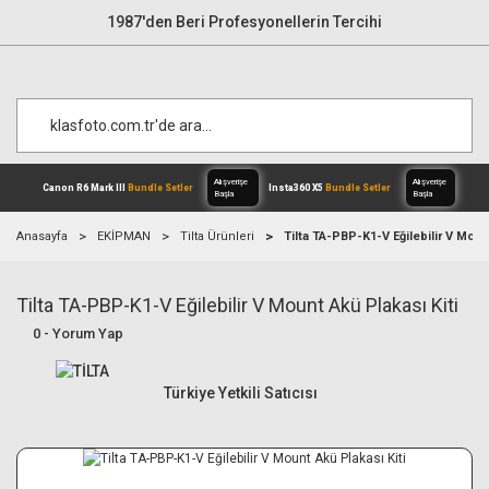
1987'den Beri Profesyonellerin Tercihi
Anasayfa
EKİPMAN
Tilta Ürünleri
Tilta TA-PBP-K1-V Eğilebilir V Moun
Tilta TA-PBP-K1-V Eğilebilir V Mount Akü Plakası Kiti
Alışverişe
Canon R6 Mark III
Bundle Setler
Inst
Başla
0 - Yorum Yap
Türkiye Yetkili Satıcısı