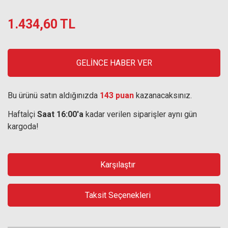
1.434,60 TL
GELİNCE HABER VER
Bu ürünü satın aldığınızda
143 puan
kazanacaksınız.
Haftaİçi
Saat 16:00'a
kadar verilen siparişler aynı gün
kargoda!
Karşılaştır
Taksit Seçenekleri