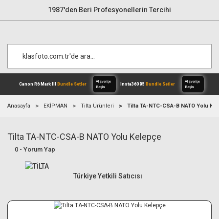
1987'den Beri Profesyonellerin Tercihi
Anasayfa
EKİPMAN
Tilta Ürünleri
Tilta TA-NTC-CSA-B NATO Yolu Ke
Tilta TA-NTC-CSA-B NATO Yolu Kelepçe
Alışverişe
Canon R6 Mark III
Bundle Setler
Inst
Başla
0 - Yorum Yap
Türkiye Yetkili Satıcısı