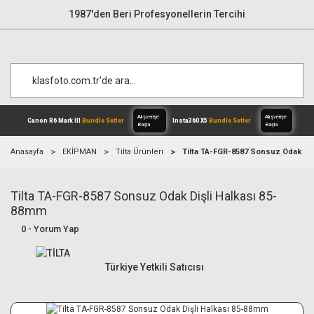
1987'den Beri Profesyonellerin Tercihi
Anasayfa
EKİPMAN
Tilta Ürünleri
Tilta TA-FGR-8587 Sonsuz Odak Diş
Tilta TA-FGR-8587 Sonsuz Odak Dişli Halkası 85-
Alışverişe
Canon R6 Mark III
Bundle Setler
Inst
Başla
88mm
0 - Yorum Yap
Türkiye Yetkili Satıcısı