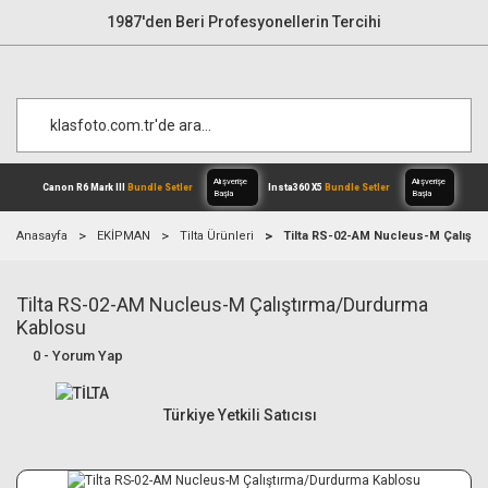
1987'den Beri Profesyonellerin Tercihi
Anasayfa
EKİPMAN
Tilta Ürünleri
Tilta RS-02-AM Nucleus-M Çalıştı
Tilta RS-02-AM Nucleus-M Çalıştırma/Durdurma
Alışverişe
Canon R6 Mark III
Bundle Setler
Inst
Başla
Kablosu
0 - Yorum Yap
Türkiye Yetkili Satıcısı