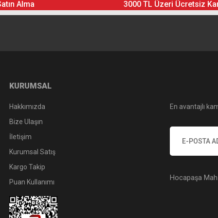
Satın Alma
3000 TL Üzeri Ücretsiz Ka
Yorum Yaz
Soru Sor
KURUMSAL
Hakkımızda
En avantajlı kam
Bize Ulaşın
İletişim
Kurumsal Satış
Kargo Takip
Hocapaşa Mah. 
Puan Kullanımı