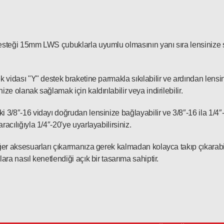
esteği 15mm LWS çubuklarla uyumlu olmasının yanı sıra lensinize s
.
k vidası "Y" destek braketine parmakla sıkılabilir ve ardından lensin
ize olanak sağlamak için kaldırılabilir veya indirilebilir.
 3/8″-16 vidayı doğrudan lensinize bağlayabilir ve 3/8″-16 ila 1/4″
racılığıyla 1/4″-20'ye uyarlayabilirsiniz.
iğer aksesuarları çıkarmanıza gerek kalmadan kolayca takıp çıkarab
lara nasıl kenetlendiği açık bir tasarıma sahiptir.
Ürün hakkında henüz soru sorulmamış.
Bu ürüne yorum yapın! Puan Kazanın