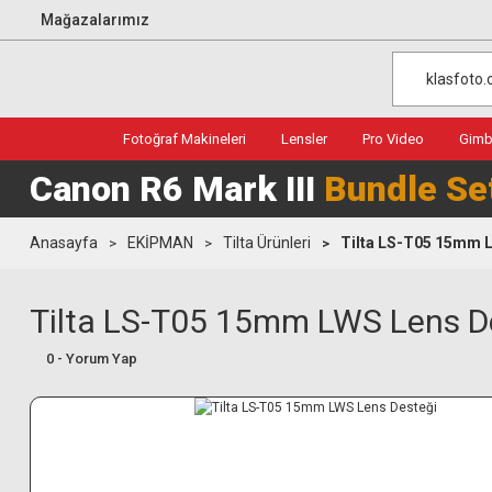
Mağazalarımız
Fotoğraf Makineleri
Lensler
Pro Video
Gimba
Canon R6 Mark III
Bundle Se
Anasayfa
EKİPMAN
Tilta Ürünleri
Tilta LS-T05 15mm 
Tilta LS-T05 15mm LWS Lens D
0 - Yorum Yap