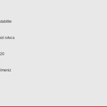
tabilite
izi sıkıca
-20
ilmeniz