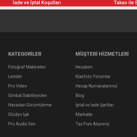
İade ve İptal Koşulları
Takas ile 
KATEGORİLER
MÜŞTERİ HİZMETLERİ
Fotoğraf Makineleri
Hesabım
Lensler
Klasfoto Yorumlar
Pro Video
Hesap Numaralarımız
Gimbal Sabitleyiciler
Blog
Havadan Görüntüleme
İptal ve İade Şartları
Stüdyo Işık
Markalar
Pro Audio Ses
Tax Free Alışveriş