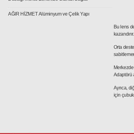
AĞIR HİZMET Alüminyum ve Çelik Yapı
Bu lens d
kazandırır
Orta deste
sabitlemen
Merkezdeki
Adaptörü a
Ayrıca, d
için çubuk