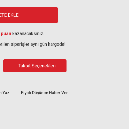
ETE EKLE
 puan
kazanacaksınız.
rilen siparişler aynı gün kargoda!
Taksit Seçenekleri
m Yaz
Fiyatı Düşünce Haber Ver