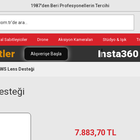
1987'den Beri Profesyonellerin Tercihi
l Sabitleyiciler
Drone
Aksiyon Kameraları
Stüdyo & Işık
T
tler
Insta36
Alışverişe Başla
LWS Lens Desteği
esteği
7.883,70 TL