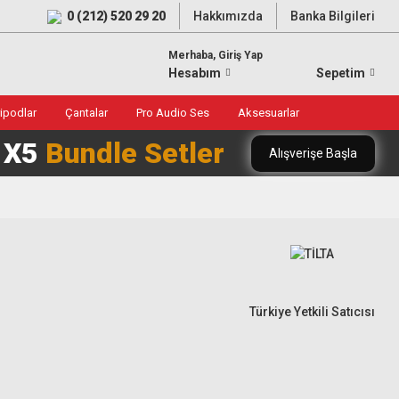
0 (212) 520 29 20
Hakkımızda
Banka Bilgileri
Merhaba, Giriş Yap
Hesabım
Sepetim
ripodlar
Çantalar
Pro Audio Ses
Aksesuarlar
0 X5
Bundle Setler
Alışverişe Başla
Türkiye Yetkili Satıcısı