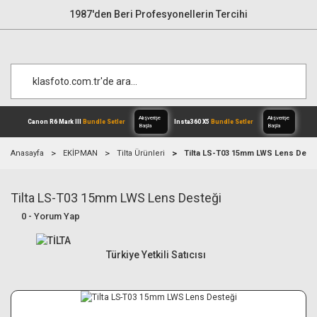
1987'den Beri Profesyonellerin Tercihi
Anasayfa
EKİPMAN
Tilta Ürünleri
Tilta LS-T03 15mm LWS Lens Dest
Tilta LS-T03 15mm LWS Lens Desteği
Alışverişe
Canon R6 Mark III
Bundle Setler
Inst
Başla
0 - Yorum Yap
Türkiye Yetkili Satıcısı