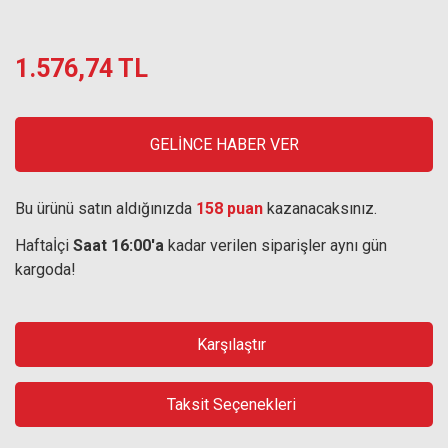
1.576,74 TL
GELİNCE HABER VER
Bu ürünü satın aldığınızda
158 puan
kazanacaksınız.
Haftaİçi
Saat 16:00'a
kadar verilen siparişler aynı gün
kargoda!
Karşılaştır
Taksit Seçenekleri