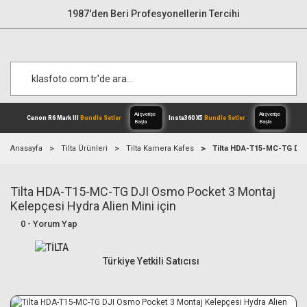
1987'den Beri Profesyonellerin Tercihi
Anasayfa
Tilta Ürünleri
Tilta Kamera Kafes
Tilta HDA-T15-MC-TG DJI 
Tilta HDA-T15-MC-TG DJI Osmo Pocket 3 Montaj
Alışverişe
Canon R6 Mark III
Bundle Setler
Inst
Başla
Kelepçesi Hydra Alien Mini için
0 - Yorum Yap
Türkiye Yetkili Satıcısı