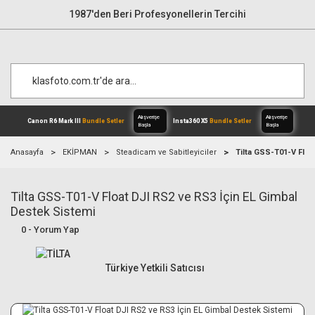
1987'den Beri Profesyonellerin Tercihi
Anasayfa
EKİPMAN
Steadicam ve Sabitleyiciler
Tilta GSS-T01-V Floa
Tilta GSS-T01-V Float DJI RS2 ve RS3 İçin EL Gimbal
Alışverişe
Canon R6 Mark III
Bundle Setler
Inst
Başla
Destek Sistemi
0 - Yorum Yap
Türkiye Yetkili Satıcısı