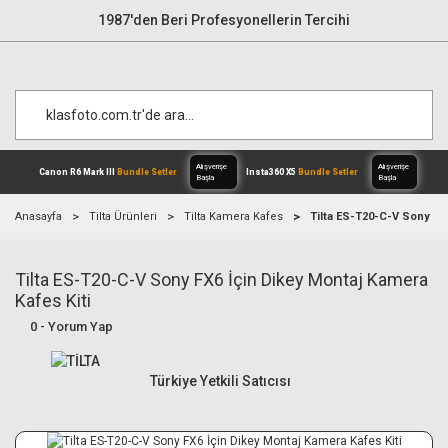
1987'den Beri Profesyonellerin Tercihi
Anasayfa
Tilta Ürünleri
Tilta Kamera Kafes
Tilta ES-T20-C-V Sony FX6
Tilta ES-T20-C-V Sony FX6 İçin Dikey Montaj Kamera
Alışverişe
Canon R6 Mark III
Bundle Setler
Inst
Başla
Kafes Kiti
0 - Yorum Yap
Türkiye Yetkili Satıcısı